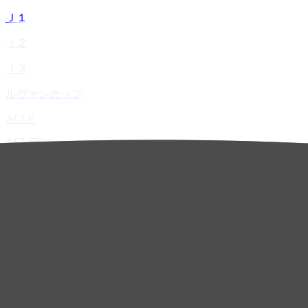
Ｊ１
Ｊ２
Ｊ３
ルヴァンカップ
ACLE
ACL Elite
ACL2
ACL Two
U-21
ホーム
試合速報