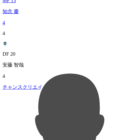
MF 13
知念 慶
4
4
DF 20
安藤 智哉
4
チャンスクリエイト総数