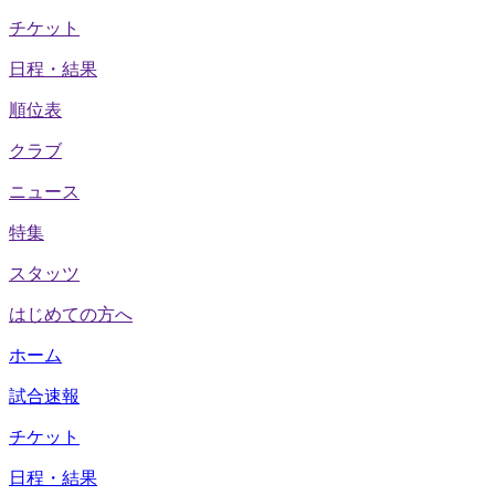
チケット
日程・結果
順位表
クラブ
ニュース
特集
スタッツ
はじめての方へ
ホーム
試合速報
チケット
日程・結果