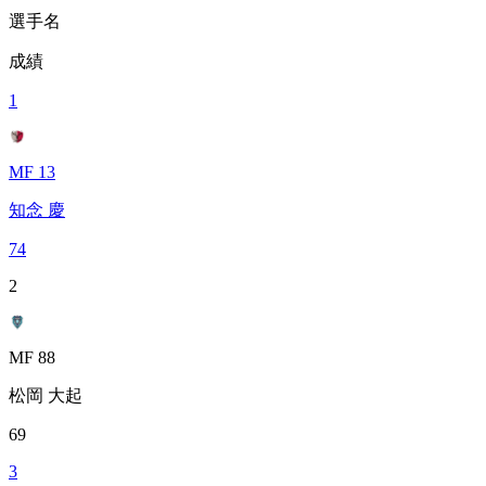
選手名
成績
1
MF 13
知念 慶
74
2
MF 88
松岡 大起
69
3