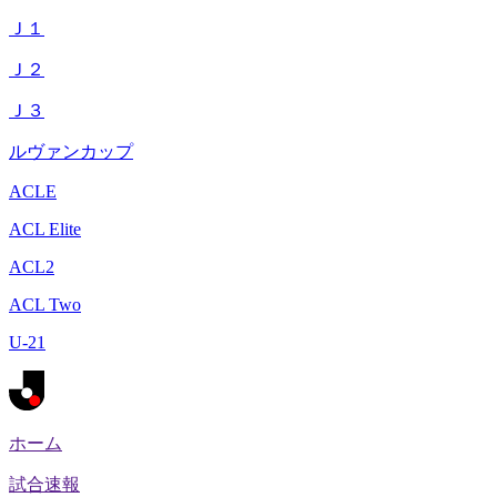
Ｊ１
Ｊ２
Ｊ３
ルヴァンカップ
ACLE
ACL Elite
ACL2
ACL Two
U-21
ホーム
試合速報