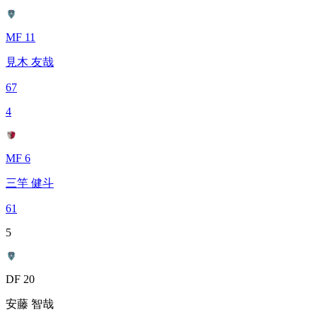
MF 11
見木 友哉
67
4
MF 6
三竿 健斗
61
5
DF 20
安藤 智哉