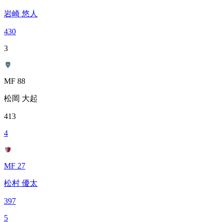
岩崎 悠人
430
3
MF 88
松岡 大起
413
4
MF 27
松村 優太
397
5