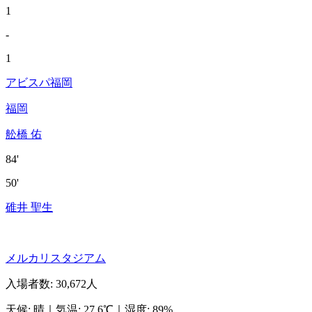
1
-
1
アビスパ福岡
福岡
舩橋 佑
84'
50'
碓井 聖生
メルカリスタジアム
入場者数
:
30,672人
天候
:
晴
｜
気温
:
27.6℃
｜
湿度
:
89%