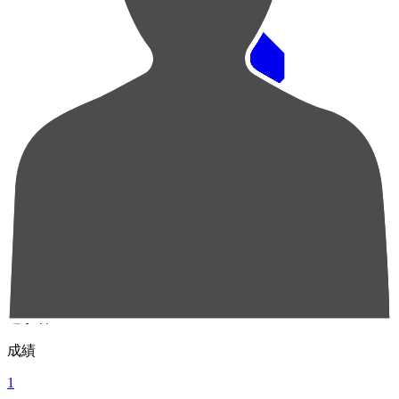
順位
選手名
成績
1