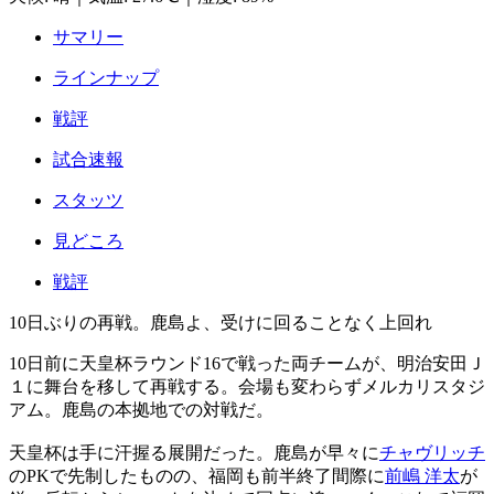
サマリー
ラインナップ
戦評
試合速報
スタッツ
見どころ
戦評
10日ぶりの再戦。鹿島よ、受けに回ることなく上回れ
10日前に天皇杯ラウンド16で戦った両チームが、明治安田Ｊ
１に舞台を移して再戦する。会場も変わらずメルカリスタジ
アム。鹿島の本拠地での対戦だ。
天皇杯は手に汗握る展開だった。鹿島が早々に
チャヴリッチ
のPKで先制したものの、福岡も前半終了間際に
前嶋 洋太
が