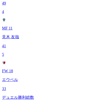
49
4
MF 11
見木 友哉
41
5
FW 18
エウベル
33
デュエル勝利総数