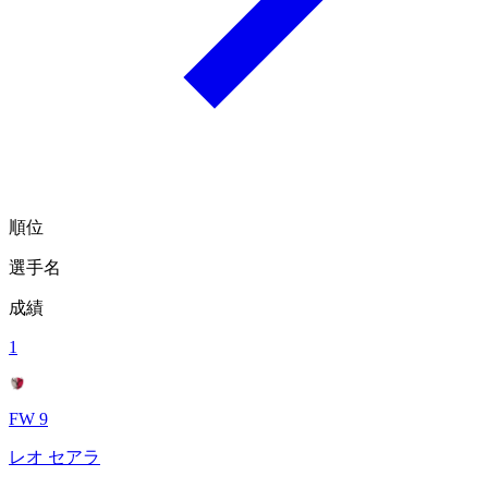
順位
選手名
成績
1
FW 9
レオ セアラ