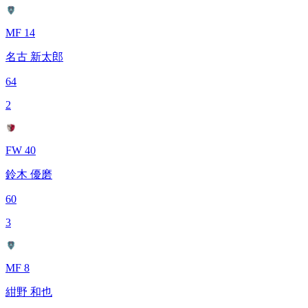
MF 14
名古 新太郎
64
2
FW 40
鈴木 優磨
60
3
MF 8
紺野 和也