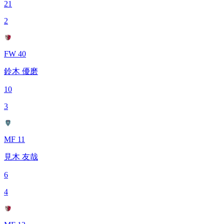
21
2
FW 40
鈴木 優磨
10
3
MF 11
見木 友哉
6
4