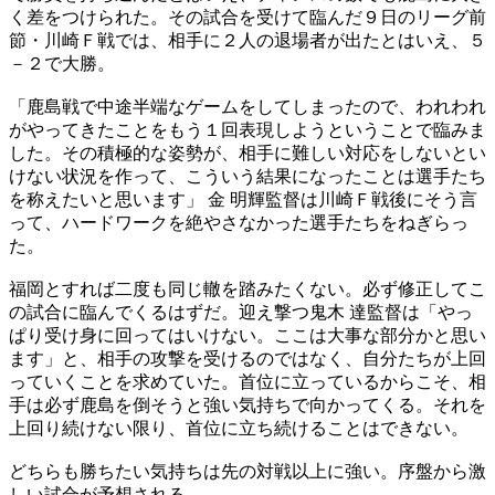
く差をつけられた。その試合を受けて臨んだ９日のリーグ前
節・川崎Ｆ戦では、相手に２人の退場者が出たとはいえ、５
－２で大勝。
「鹿島戦で中途半端なゲームをしてしまったので、われわれ
がやってきたことをもう１回表現しようということで臨みま
した。その積極的な姿勢が、相手に難しい対応をしないとい
けない状況を作って、こういう結果になったことは選手たち
を称えたいと思います」 金 明輝監督は川崎Ｆ戦後にそう言
って、ハードワークを絶やさなかった選手たちをねぎらっ
た。
福岡とすれば二度も同じ轍を踏みたくない。必ず修正してこ
の試合に臨んでくるはずだ。迎え撃つ鬼木 達監督は「やっ
ぱり受け身に回ってはいけない。ここは大事な部分かと思い
ます」と、相手の攻撃を受けるのではなく、自分たちが上回
っていくことを求めていた。首位に立っているからこそ、相
手は必ず鹿島を倒そうと強い気持ちで向かってくる。それを
上回り続けない限り、首位に立ち続けることはできない。
どちらも勝ちたい気持ちは先の対戦以上に強い。序盤から激
しい試合が予想される。