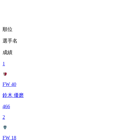
順位
選手名
成績
1
FW 40
鈴木 優磨
466
2
FW 18