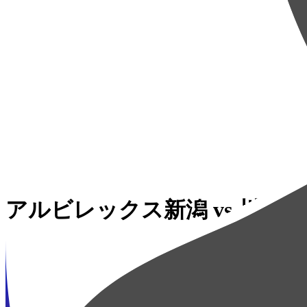
アルビレックス新潟
vs
川崎フ