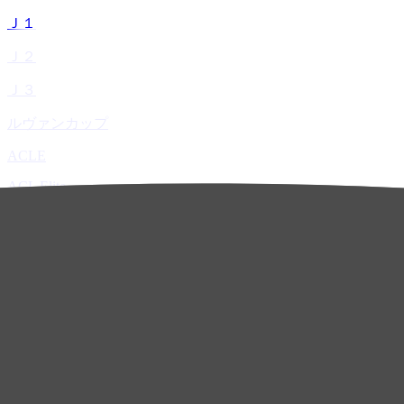
Ｊ１
Ｊ２
Ｊ３
ルヴァンカップ
ACLE
ACL Elite
ACL2
ACL Two
U-21
ホーム
試合速報