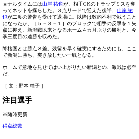
ョナルタイムには
山岸 祐也
が、相手GKのトラップミスを奪
ってネットを揺らした。３点リードで迎えた後半、
山岸 祐
也
が二度の警告を受けて退場に。以降は数的不利で戦うこと
になったが、［５－３－１］のブロックで相手の反撃を１失
点に抑え、新潟戦以来となるホーム４カ月ぶりの勝利と、今
季三度目の連勝を収めた。
降格圏とは勝点８差。残留を早く確実にするためにも、ここ
で新潟に勝ち、突き放したい一戦となる。
ホームで意地を見せてはい上がりたい新潟との、激戦は必至
だ。
［ 文：野本 桂子 ］
注目選手
※随時更新
得点総数