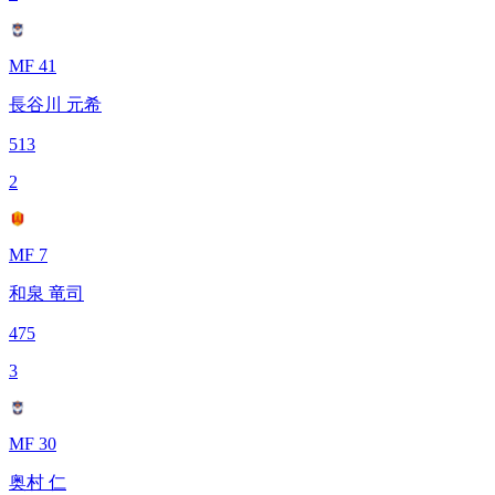
MF 41
長谷川 元希
513
2
MF 7
和泉 竜司
475
3
MF 30
奥村 仁