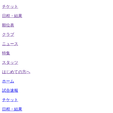
チケット
日程・結果
順位表
クラブ
ニュース
特集
スタッツ
はじめての方へ
ホーム
試合速報
チケット
日程・結果