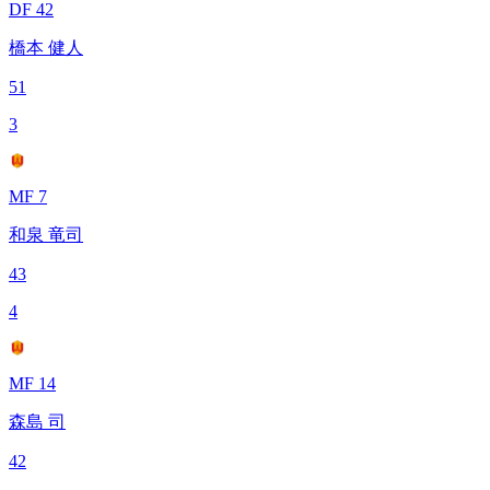
DF 42
橋本 健人
51
3
MF 7
和泉 竜司
43
4
MF 14
森島 司
42