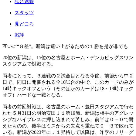
試合速報
スタッツ
見どころ
戦評
互いに“８差”。新潟は這い上がるための１勝を是が非でも
20位の新潟は、15位の名古屋とホーム・デンカビッグスワン
スタジアムで対戦する。
両者にとって、３連戦の２試合目となる今節。前節から中２
日で、同日に開催される全10試合の中で、このカードのみが
14時キックオフという（そのほかのカードは18～19時キック
オフ）ハードな一戦となる。
両者の前回対戦は、名古屋のホーム・豊田スタジアムで行わ
れた５月31日の明治安田Ｊ１第19節。新潟は相手のアグレッ
シブなハイプレスに押し込まれて苦しみ、前半は０－０で耐
えたものの、後半はミスからの失点を重ねて０－３で敗れて
いる。新潟が2023年にＪ１昇格して以降は、昨季のＪリーグ