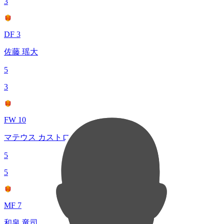
3
DF 3
佐藤 瑶大
5
3
FW 10
マテウス カストロ
5
5
MF 7
和泉 竜司