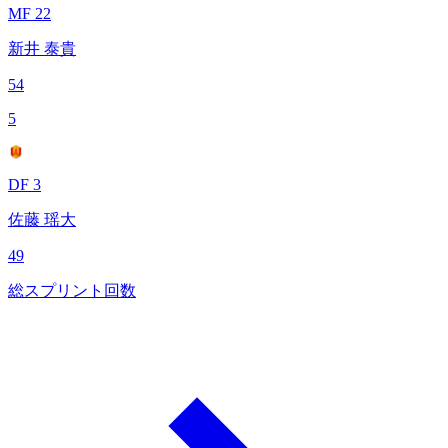
MF 22
新井 泰貴
54
5
DF 3
佐藤 瑶大
49
総スプリント回数