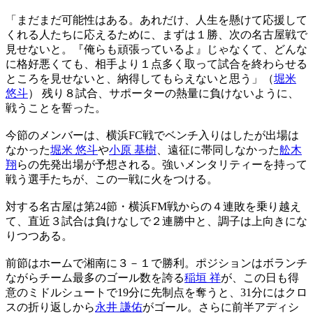
「まだまだ可能性はある。あれだけ、人生を懸けて応援して
くれる人たちに応えるために、まずは１勝、次の名古屋戦で
見せないと。『俺らも頑張っているよ』じゃなくて、どんな
に格好悪くても、相手より１点多く取って試合を終わらせる
ところを見せないと、納得してもらえないと思う」（
堀米
悠斗
） 残り８試合、サポーターの熱量に負けないように、
戦うことを誓った。
今節のメンバーは、横浜FC戦でベンチ入りはしたが出場は
なかった
堀米 悠斗
や
小原 基樹
、遠征に帯同しなかった
舩木
翔
らの先発出場が予想される。強いメンタリティーを持って
戦う選手たちが、この一戦に火をつける。
対する名古屋は第24節・横浜FM戦からの４連敗を乗り越え
て、直近３試合は負けなしで２連勝中と、調子は上向きにな
りつつある。
前節はホームで湘南に３－１で勝利。ポジションはボランチ
ながらチーム最多のゴール数を誇る
稲垣 祥
が、この日も得
意のミドルシュートで19分に先制点を奪うと、31分にはクロ
スの折り返しから
永井 謙佑
がゴール。さらに前半アディシ