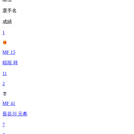
選手名
成績
1
MF 15
稲垣 祥
11
2
MF 41
長谷川 元希
7