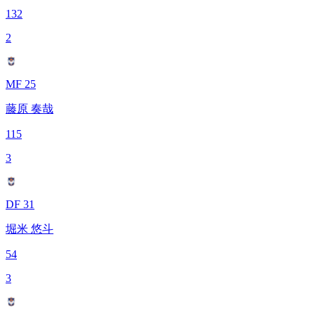
132
2
MF 25
藤原 奏哉
115
3
DF 31
堀米 悠斗
54
3