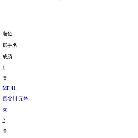
順位
選手名
成績
1
MF 41
長谷川 元希
60
2