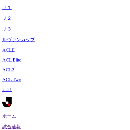
Ｊ１
Ｊ２
Ｊ３
ルヴァンカップ
ACLE
ACL Elite
ACL2
ACL Two
U-21
ホーム
試合速報