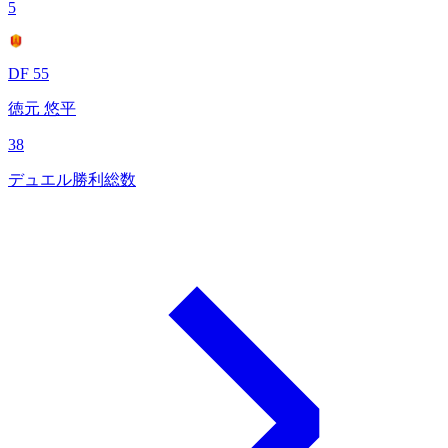
5
DF 55
徳元 悠平
38
デュエル勝利総数