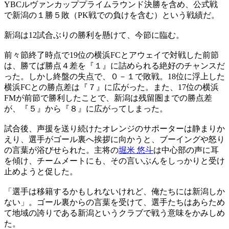
YBCルヴァンカッププライムラウンド決勝を含め、公式戦
で新潟の１勝５敗（PK戦での負けを含む）という戦績だ。
新潟は12試合ぶりの勝利を懸けて、今節に臨む。
前々節終了時点で19位の横浜FCとアウェイで対戦した前節
は、勝てば勝点４差を『１』に詰められる絶好のチャンスだ
った。しかし終盤の失点で、０－１で敗戦。18位に浮上した
横浜FCとの勝点差は『７』に広がった。また、17位の横浜
FMが前節で勝利したことで、新潟は残留圏までの勝点差
が、『５』から『８』に広がってしまった。
試合後、声援を送り続けたオレンジのサポーターは静まりか
えり、選手がゴール裏へ挨拶に向かうと、ブーイングや怒り
の言葉が浴びせられた。主将の
堀米 悠斗
は中心部の声に耳
を傾け、チームメートにも、その言いぶんをしっかりと受け
止めようと促した。
「選手は移籍するかもしれないけれど、俺たちには新潟しか
ない」。ゴール裏からの言葉を受けて、選手たちはあらため
て地域の誇りである新潟というクラブで戦う意味をかみしめ
た。