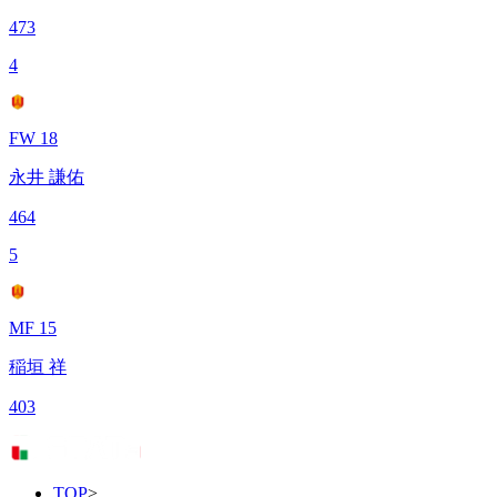
473
4
FW 18
永井 謙佑
464
5
MF 15
稲垣 祥
403
TOP
>