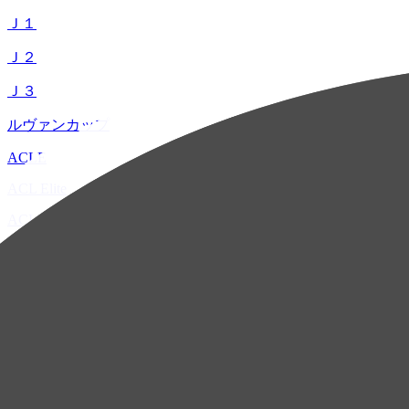
Ｊ１
Ｊ２
Ｊ３
ルヴァンカップ
ACLE
ACL Elite
ACL2
ACL Two
U-21
ホーム
試合速報