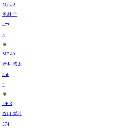
MF 30
奥村 仁
473
3
MF 40
新井 悠太
456
4
DF 3
谷口 栄斗
374