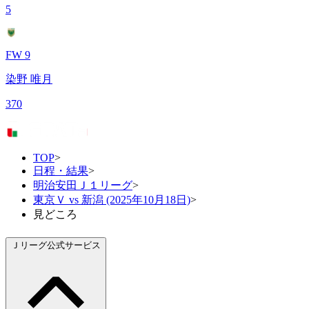
5
FW 9
染野 唯月
370
TOP
>
日程・結果
>
明治安田Ｊ１リーグ
>
東京Ｖ vs 新潟 (2025年10月18日)
>
見どころ
Ｊリーグ公式サービス