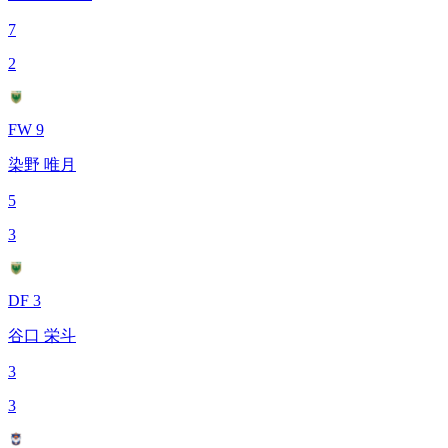
7
2
FW 9
染野 唯月
5
3
DF 3
谷口 栄斗
3
3