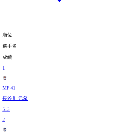
順位
選手名
成績
1
MF 41
長谷川 元希
513
2