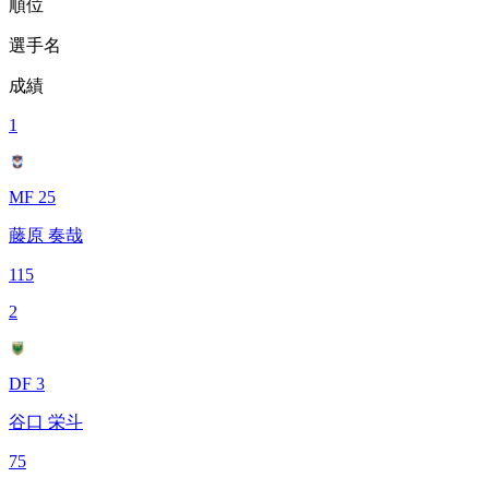
順位
選手名
成績
1
MF 25
藤原 奏哉
115
2
DF 3
谷口 栄斗
75