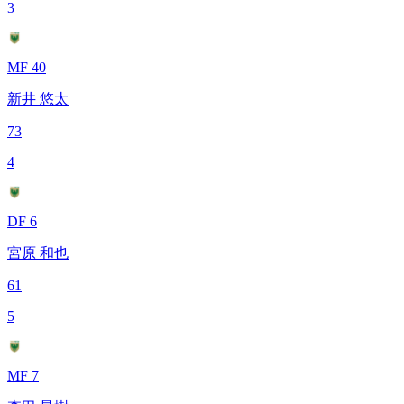
3
MF 40
新井 悠太
73
4
DF 6
宮原 和也
61
5
MF 7