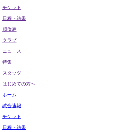
チケット
日程・結果
順位表
クラブ
ニュース
特集
スタッツ
はじめての方へ
ホーム
試合速報
チケット
日程・結果