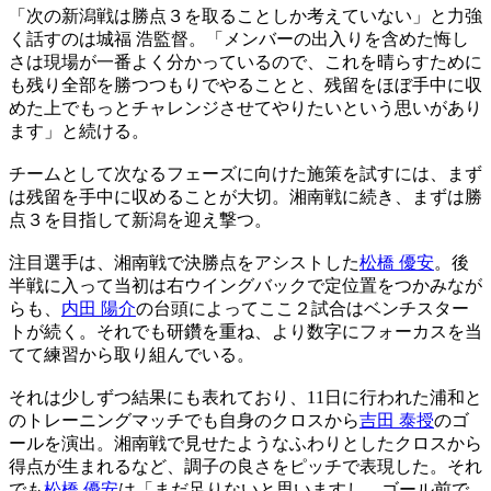
「次の新潟戦は勝点３を取ることしか考えていない」と力強
く話すのは城福 浩監督。「メンバーの出入りを含めた悔し
さは現場が一番よく分かっているので、これを晴らすために
も残り全部を勝つつもりでやることと、残留をほぼ手中に収
めた上でもっとチャレンジさせてやりたいという思いがあり
ます」と続ける。
チームとして次なるフェーズに向けた施策を試すには、まず
は残留を手中に収めることが大切。湘南戦に続き、まずは勝
点３を目指して新潟を迎え撃つ。
注目選手は、湘南戦で決勝点をアシストした
松橋 優安
。後
半戦に入って当初は右ウイングバックで定位置をつかみなが
らも、
内田 陽介
の台頭によってここ２試合はベンチスター
トが続く。それでも研鑽を重ね、より数字にフォーカスを当
てて練習から取り組んでいる。
それは少しずつ結果にも表れており、11日に行われた浦和と
のトレーニングマッチでも自身のクロスから
吉田 泰授
のゴ
ールを演出。湘南戦で見せたようなふわりとしたクロスから
得点が生まれるなど、調子の良さをピッチで表現した。それ
でも
松橋 優安
は「まだ足りないと思いますし、ゴール前で