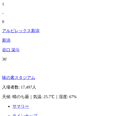
1
-
0
アルビレックス新潟
新潟
谷口 栄斗
36'
味の素スタジアム
入場者数
:
17,497人
天候
:
晴のち曇
｜
気温
:
25.7℃
｜
湿度
:
67%
サマリー
ラインナップ