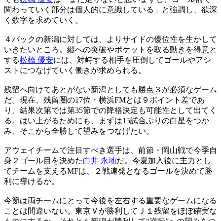
関わっていく部分は個人的に意識している」と強調し、欲深
く数字を求めていく。
４バックの新潟に対しては、よりサイドの優位性を生かして
いきたいところ。縦への突破やポケットを取る動きを得意と
する
松橋 優安
には、対峙する相手を圧倒してゴールやアシ
ストにつなげていく働きが求められる。
残留へ向けてあとがない新潟としても勝点３が必須なゲーム
だ。現在、残留圏の17位・横浜FMとは９ポイント差であ
り、結果次第では第35節での降格決定も可能性として出てく
る。はい上がるためにも、まずは15試合ぶりの白星をつか
み、そこから全勝して望みをつなげたい。
アウェイチームで注目すべき選手は、前節・岡山戦で今季自
身２ゴール目を決めた
白井 永地
だ。今夏加入後に主力とし
てチームを支えるMFは、２戦連発となるゴールを決めて勝
利に導けるか。
今節は両チームにとって今後を左右する重要なゲームになる
ことは間違いない。東京Ｖが勝利してＪ１残留をほぼ確実な