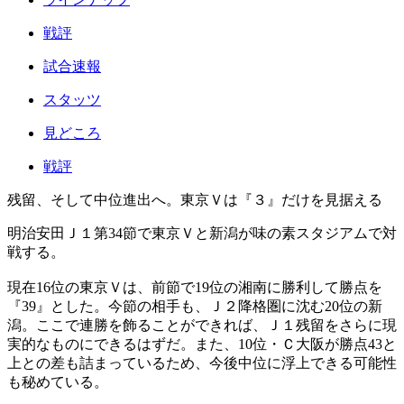
戦評
試合速報
スタッツ
見どころ
戦評
残留、そして中位進出へ。東京Ｖは『３』だけを見据える
明治安田Ｊ１第34節で東京Ｖと新潟が味の素スタジアムで対
戦する。
現在16位の東京Ｖは、前節で19位の湘南に勝利して勝点を
『39』とした。今節の相手も、Ｊ２降格圏に沈む20位の新
潟。ここで連勝を飾ることができれば、Ｊ１残留をさらに現
実的なものにできるはずだ。また、10位・Ｃ大阪が勝点43と
上との差も詰まっているため、今後中位に浮上できる可能性
も秘めている。