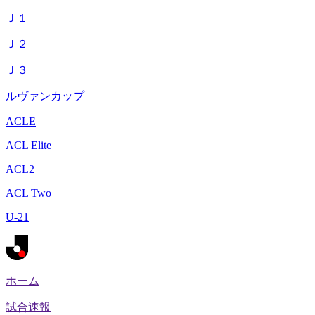
Ｊ１
Ｊ２
Ｊ３
ルヴァンカップ
ACLE
ACL Elite
ACL2
ACL Two
U-21
ホーム
試合速報