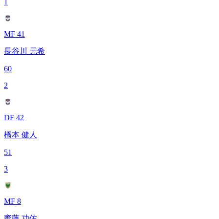
1
MF 41
長谷川 元希
60
2
DF 42
橋本 健人
51
3
MF 8
齋藤 功佑