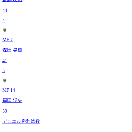
44
4
MF 7
森田 晃樹
41
5
MF 14
福田 湧矢
33
デュエル勝利総数