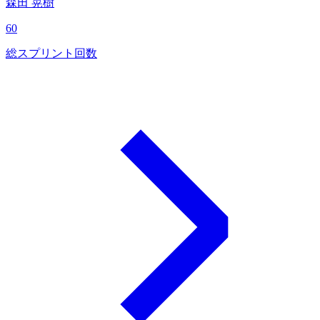
森田 晃樹
60
総スプリント回数