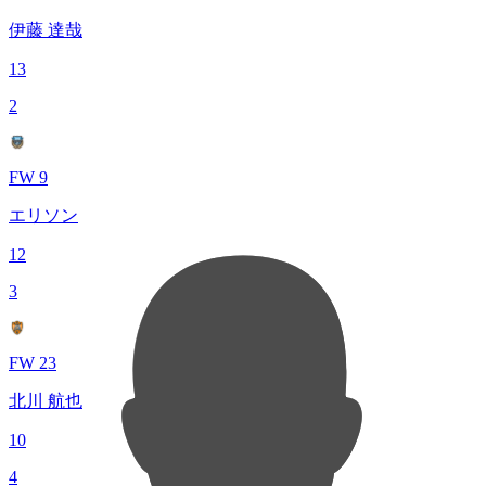
伊藤 達哉
13
2
FW 9
エリソン
12
3
FW 23
北川 航也
10
4