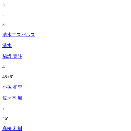
5
-
3
清水エスパルス
清水
脇坂 泰斗
4'
45+6'
小塚 和季
佐々木 旭
7'
46'
髙橋 利樹