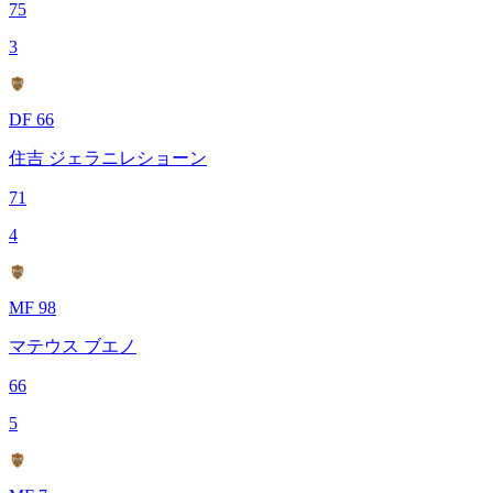
75
3
DF 66
住吉 ジェラニレショーン
71
4
MF 98
マテウス ブエノ
66
5