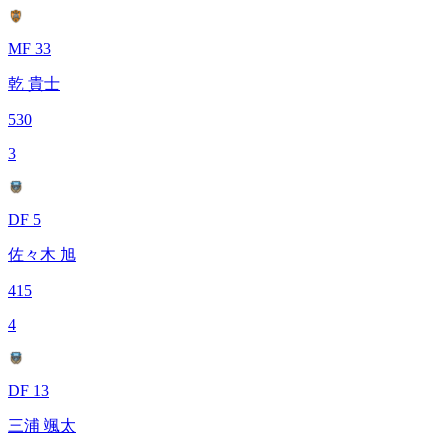
MF 33
乾 貴士
530
3
DF 5
佐々木 旭
415
4
DF 13
三浦 颯太