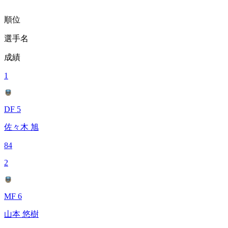
順位
選手名
成績
1
DF 5
佐々木 旭
84
2
MF 6
山本 悠樹