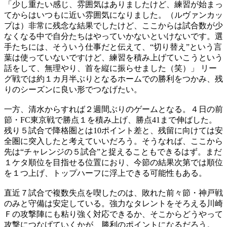
「少し重たい感じ、雰囲気はありましたけど、練習が始まっ
てからはいつもに近い雰囲気になりました。（ルヴァンカッ
プは）非常に残念な結果でしたけど、ここからは試合数が少
なくなる中で自分たちはやっていかないといけないです。選
手たちには、そういう仕事だと伝えて、“切り替え”という言
葉は使っていないですけど、練習を積み上げていこうという
話をして、無理やり、首を縦に振らせました（笑）」 リー
グ戦では約１カ月半ぶりとなるホームでの勝利をつかみ、残
りのシーズンに良い形でつなげたい。
一方、清水からすれば２週間ぶりのゲームとなる。４日の前
節・FC東京戦で勝点１を積み上げ、勝点41まで伸ばした。
残り５試合で降格圏とは10ポイント差と、残留に向けては安
全圏に突入したと考えていいだろう。そうなれば、ここから
先は“チャレンジの５試合”と捉えることもできるはず。まだ
１ケタ順位を目指せる位置におり、今節の結果次第では順位
を１つ上げ、トップハーフに浮上できる可能性もある。
直近７試合で複数失点を喫したのは、敗れた前々節・神戸戦
のみと守備は安定している。強力なタレントをそろえる川崎
Ｆの攻撃陣にも粘り強く対応できるか、そこからどうやって
攻撃につなげていくかが、勝利のポイントになるだろう。