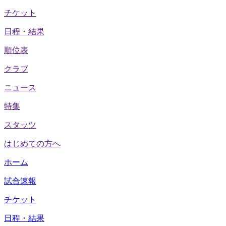
チケット
日程・結果
順位表
クラブ
ニュース
特集
スタッツ
はじめての方へ
ホーム
試合速報
チケット
日程・結果