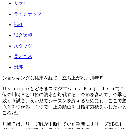
サマリー
ラインナップ
戦評
試合速報
スタッツ
見どころ
戦評
ショッキングな結末を経て。立ち上がれ、川崎Ｆ
Ｕｖａｎｃｅとどろきスタジアム ｂｙ Ｆｕｊｉｔｓｕで７
位の川崎Ｆと11位の清水が対戦する。今節を含めて、今季も
残り５試合。良い形でシーズンを終えるためにも、ここで勝
点３をつかみ、１つでも上の順位を目指す気概を示したいと
ころだ。
川崎Ｆは、リーグ戦が中断していた期間にＪリーグYBCル