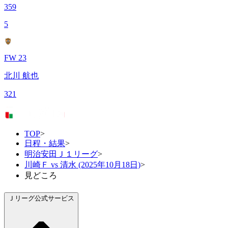
359
5
FW 23
北川 航也
321
TOP
>
日程・結果
>
明治安田Ｊ１リーグ
>
川崎Ｆ vs 清水 (2025年10月18日)
>
見どころ
Ｊリーグ公式サービス