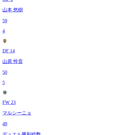
山本 悠樹
59
4
DF 14
山原 怜音
50
5
FW 23
マルシーニョ
49
デュエル勝利総数