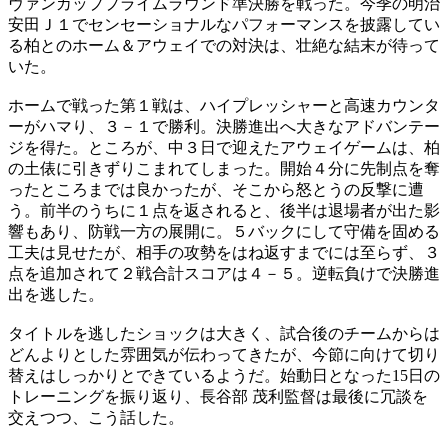
ヴァンカッププライムラウンド準決勝を戦った。今季の明治
安田Ｊ１でセンセーショナルなパフォーマンスを披露してい
る柏とのホーム＆アウェイでの対決は、壮絶な結末が待って
いた。
ホームで戦った第１戦は、ハイプレッシャーと高速カウンタ
ーがハマり、３－１で勝利。決勝進出へ大きなアドバンテー
ジを得た。ところが、中３日で迎えたアウェイゲームは、柏
の土俵に引きずりこまれてしまった。開始４分に先制点を奪
ったところまでは良かったが、そこから怒とうの反撃に遭
う。前半のうちに１点を返されると、後半は退場者が出た影
響もあり、防戦一方の展開に。５バックにして守備を固める
工夫は見せたが、相手の攻勢をはね返すまでには至らず、３
点を追加されて２戦合計スコアは４－５。逆転負けで決勝進
出を逃した。
タイトルを逃したショックは大きく、試合後のチームからは
どんよりとした雰囲気が伝わってきたが、今節に向けて切り
替えはしっかりとできているようだ。始動日となった15日の
トレーニングを振り返り、長谷部 茂利監督は最後に冗談を
交えつつ、こう話した。