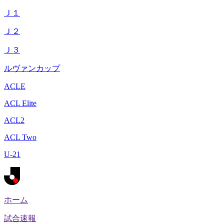
Ｊ１
Ｊ２
Ｊ３
ルヴァンカップ
ACLE
ACL Elite
ACL2
ACL Two
U-21
ホーム
試合速報