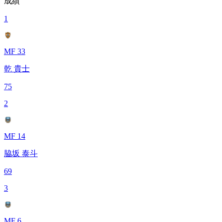
成績
1
MF 33
乾 貴士
75
2
MF 14
脇坂 泰斗
69
3
MF 6