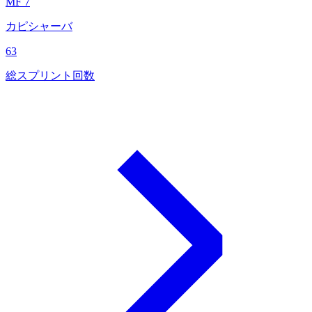
MF 7
カピシャーバ
63
総スプリント回数