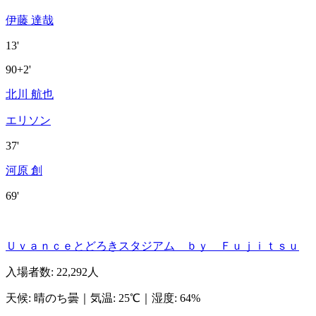
伊藤 達哉
13'
90+2'
北川 航也
エリソン
37'
河原 創
69'
Ｕｖａｎｃｅとどろきスタジアム ｂｙ Ｆｕｊｉｔｓｕ
入場者数
:
22,292人
天候
:
晴のち曇
｜
気温
:
25℃
｜
湿度
:
64%