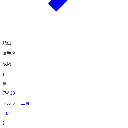
順位
選手名
成績
1
FW 23
マルシーニョ
587
2