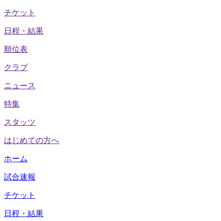
チケット
日程・結果
順位表
クラブ
ニュース
特集
スタッツ
はじめての方へ
ホーム
試合速報
チケット
日程・結果