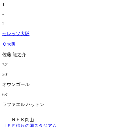
1
-
2
セレッソ大阪
Ｃ大阪
佐藤 龍之介
32'
20'
オウンゴール
63'
ラファエル ハットン
ＮＨＫ岡山
ＪＦＥ晴れの国スタジアム