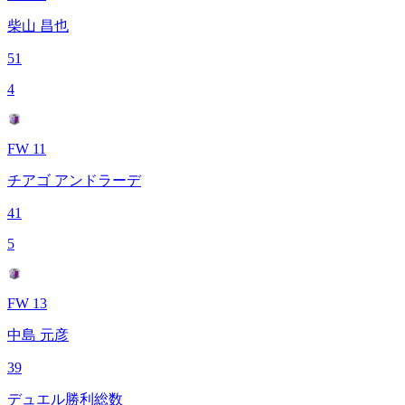
柴山 昌也
51
4
FW 11
チアゴ アンドラーデ
41
5
FW 13
中島 元彦
39
デュエル勝利総数