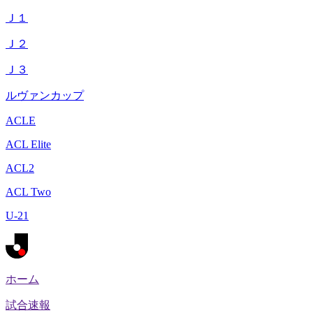
Ｊ１
Ｊ２
Ｊ３
ルヴァンカップ
ACLE
ACL Elite
ACL2
ACL Two
U-21
ホーム
試合速報