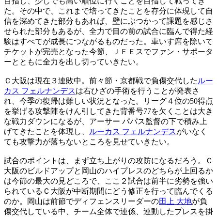
目指し、少しでも高い順位に行くことを目指して戦ってき
た。その中で、これまで培ってきたことを存分に体現して自
信を深めてきた部分もあれば、壁にぶつかって課題を感じさ
せられた部分もあるが、全力で目の前の試合に臨んで得た経
験はすべてが成長につながるものだった。車いす席を除いて
チケットが完売となった今節、ＪＦＥスでファン・サポータ
ーとともに全力を出し切っていきたい。
Ｃ大阪は現在３連敗中。前々節・京都戦で負傷交代した
ルー
カス フェルナンデス
は右ひざの手術を行うことが発表さ
れ、今季の復帰は難しい状況となった。リーグ４位の50得点
を挙げる攻撃陣をけん引してきた背番号77を欠くことは大き
な戦力ダウンになるが、アーサー パパス監督の下で積み上
げてきたことを体現し、
ルーカス フェルナンデス
がいなく
ても攻撃力が落ちないところを見せていきたい。
試合のポイントは、まず立ち上がりの攻防になるだろう。Ｃ
大阪のビルドアップと岡山のハイプレスのどちらが上回るか
は今節の最大の見どころで、ここ２試合は前半に劣勢を強い
られているＣ大阪が中断期間にどう修正を行って臨んでくる
のか。岡山は前節でディフェンスリーダーの
田上 大地
が負
傷交代している中、チーム全体で連係、連動したプレスを掛