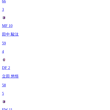
66
3
MF 10
田中 駿汰
59
4
DF 2
立田 悠悟
58
5
FW 11