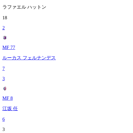
ラファエル ハットン
18
2
MF 77
ルーカス フェルナンデス
7
3
MF 8
江坂 任
6
3