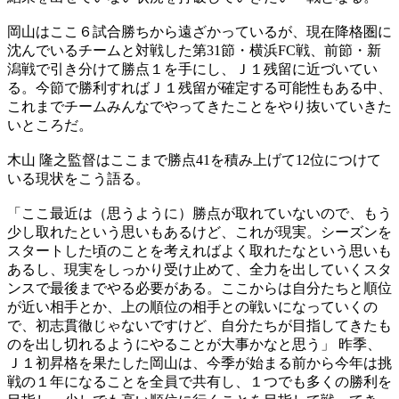
岡山はここ６試合勝ちから遠ざかっているが、現在降格圏に
沈んでいるチームと対戦した第31節・横浜FC戦、前節・新
潟戦で引き分けて勝点１を手にし、Ｊ１残留に近づいてい
る。今節で勝利すればＪ１残留が確定する可能性もある中、
これまでチームみんなでやってきたことをやり抜いていきた
いところだ。
木山 隆之監督はここまで勝点41を積み上げて12位につけて
いる現状をこう語る。
「ここ最近は（思うように）勝点が取れていないので、もう
少し取れたという思いもあるけど、これが現実。シーズンを
スタートした頃のことを考えればよく取れたなという思いも
あるし、現実をしっかり受け止めて、全力を出していくスタ
ンスで最後までやる必要がある。ここからは自分たちと順位
が近い相手とか、上の順位の相手との戦いになっていくの
で、初志貫徹じゃないですけど、自分たちが目指してきたも
のを出し切れるようにやることが大事かなと思う」 昨季、
Ｊ１初昇格を果たした岡山は、今季が始まる前から今年は挑
戦の１年になることを全員で共有し、１つでも多くの勝利を