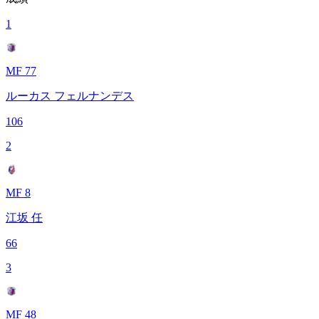
1
MF 77
ルーカス フェルナンデス
106
2
MF 8
江坂 任
66
3
MF 48