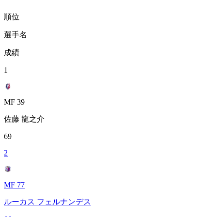
順位
選手名
成績
1
MF 39
佐藤 龍之介
69
2
MF 77
ルーカス フェルナンデス