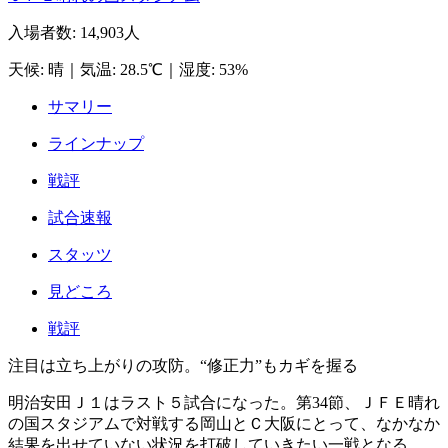
入場者数
:
14,903人
天候
:
晴
｜
気温
:
28.5℃
｜
湿度
:
53%
サマリー
ラインナップ
戦評
試合速報
スタッツ
見どころ
戦評
注目は立ち上がりの攻防。“修正力”もカギを握る
明治安田Ｊ１はラスト５試合になった。第34節、ＪＦＥ晴れ
の国スタジアムで対戦する岡山とＣ大阪にとって、なかなか
結果を出せていない状況を打破していきたい一戦となる。