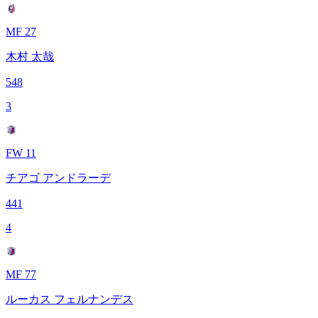
MF 27
木村 太哉
548
3
FW 11
チアゴ アンドラーデ
441
4
MF 77
ルーカス フェルナンデス