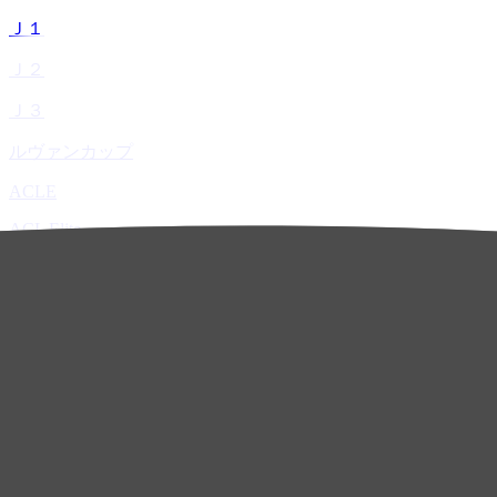
Ｊ１
Ｊ２
Ｊ３
ルヴァンカップ
ACLE
ACL Elite
ACL2
ACL Two
U-21
ホーム
試合速報