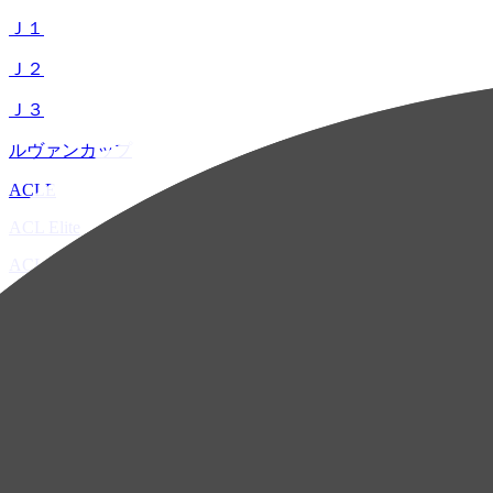
Ｊ１
Ｊ２
Ｊ３
ルヴァンカップ
ACLE
ACL Elite
ACL2
ACL Two
U-21
ホーム
試合速報