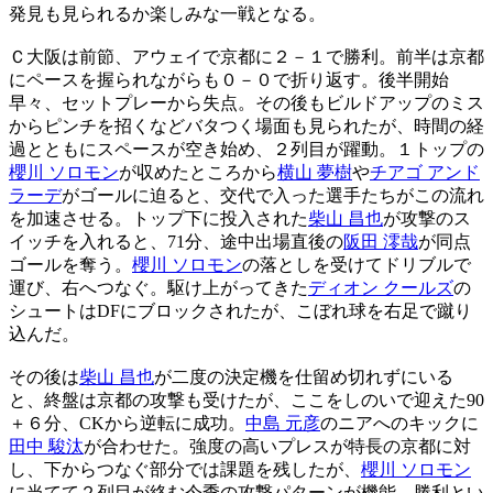
発見も見られるか楽しみな一戦となる。
Ｃ大阪は前節、アウェイで京都に２－１で勝利。前半は京都
にペースを握られながらも０－０で折り返す。後半開始
早々、セットプレーから失点。その後もビルドアップのミス
からピンチを招くなどバタつく場面も見られたが、時間の経
過とともにスペースが空き始め、２列目が躍動。１トップの
櫻川 ソロモン
が収めたところから
横山 夢樹
や
チアゴ アンド
ラーデ
がゴールに迫ると、交代で入った選手たちがこの流れ
を加速させる。トップ下に投入された
柴山 昌也
が攻撃のス
イッチを入れると、71分、途中出場直後の
阪田 澪哉
が同点
ゴールを奪う。
櫻川 ソロモン
の落としを受けてドリブルで
運び、右へつなぐ。駆け上がってきた
ディオン クールズ
の
シュートはDFにブロックされたが、こぼれ球を右足で蹴り
込んだ。
その後は
柴山 昌也
が二度の決定機を仕留め切れずにいる
と、終盤は京都の攻撃も受けたが、ここをしのいで迎えた90
＋６分、CKから逆転に成功。
中島 元彦
のニアへのキックに
田中 駿汰
が合わせた。強度の高いプレスが特長の京都に対
し、下からつなぐ部分では課題を残したが、
櫻川 ソロモン
に当てて２列目が絡む今季の攻撃パターンが機能。勝利とい