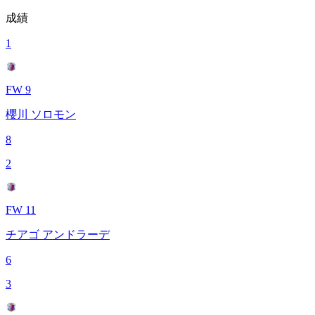
成績
1
FW 9
櫻川 ソロモン
8
2
FW 11
チアゴ アンドラーデ
6
3