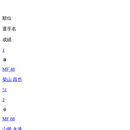
順位
選手名
成績
1
MF 48
柴山 昌也
51
2
MF 88
山根 永遠