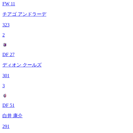
FW 11
チアゴ アンドラーデ
323
2
DF 27
ディオン クールズ
301
3
DF 51
白井 康介
291