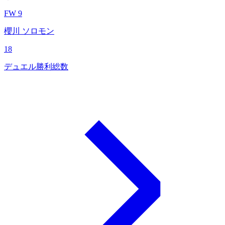
FW 9
櫻川 ソロモン
18
デュエル勝利総数