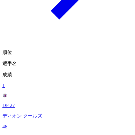
順位
選手名
成績
1
DF 27
ディオン クールズ
46