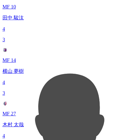
MF 10
田中 駿汰
4
3
MF 14
横山 夢樹
4
3
MF 27
木村 太哉
4