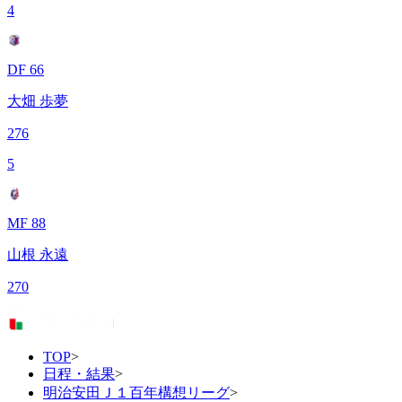
4
DF 66
大畑 歩夢
276
5
MF 88
山根 永遠
270
TOP
>
日程・結果
>
明治安田Ｊ１百年構想リーグ
>