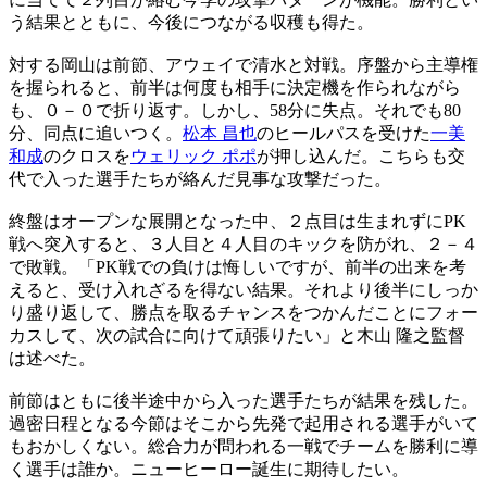
う結果とともに、今後につながる収穫も得た。
対する岡山は前節、アウェイで清水と対戦。序盤から主導権
を握られると、前半は何度も相手に決定機を作られながら
も、０－０で折り返す。しかし、58分に失点。それでも80
分、同点に追いつく。
松本 昌也
のヒールパスを受けた
一美
和成
のクロスを
ウェリック ポポ
が押し込んだ。こちらも交
代で入った選手たちが絡んだ見事な攻撃だった。
終盤はオープンな展開となった中、２点目は生まれずにPK
戦へ突入すると、３人目と４人目のキックを防がれ、２－４
で敗戦。「PK戦での負けは悔しいですが、前半の出来を考
えると、受け入れざるを得ない結果。それより後半にしっか
り盛り返して、勝点を取るチャンスをつかんだことにフォー
カスして、次の試合に向けて頑張りたい」と木山 隆之監督
は述べた。
前節はともに後半途中から入った選手たちが結果を残した。
過密日程となる今節はそこから先発で起用される選手がいて
もおかしくない。総合力が問われる一戦でチームを勝利に導
く選手は誰か。ニューヒーロー誕生に期待したい。