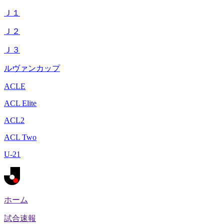
Ｊ１
Ｊ２
Ｊ３
ルヴァンカップ
ACLE
ACL Elite
ACL2
ACL Two
U-21
ホーム
試合速報