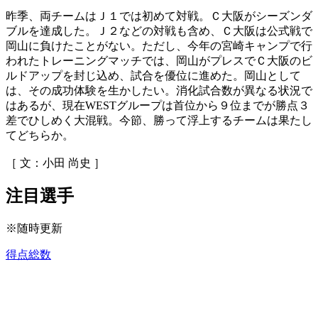
昨季、両チームはＪ１では初めて対戦。Ｃ大阪がシーズンダ
ブルを達成した。Ｊ２などの対戦も含め、Ｃ大阪は公式戦で
岡山に負けたことがない。ただし、今年の宮崎キャンプで行
われたトレーニングマッチでは、岡山がプレスでＣ大阪のビ
ルドアップを封じ込め、試合を優位に進めた。岡山として
は、その成功体験を生かしたい。消化試合数が異なる状況で
はあるが、現在WESTグループは首位から９位までが勝点３
差でひしめく大混戦。今節、勝って浮上するチームは果たし
てどちらか。
［ 文：小田 尚史 ］
注目選手
※随時更新
得点総数