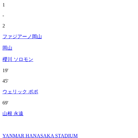
1
-
2
ファジアーノ岡山
岡山
櫻川 ソロモン
19'
45'
ウェリック ポポ
69'
山根 永遠
YANMAR HANASAKA STADIUM