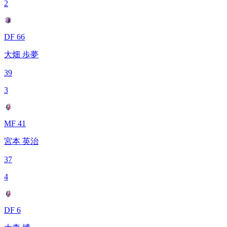
2
DF 66
大畑 歩夢
39
3
MF 41
宮本 英治
37
4
DF 6