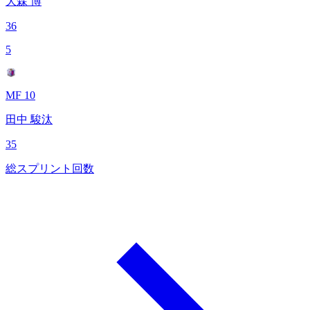
大森 博
36
5
MF 10
田中 駿汰
35
総スプリント回数