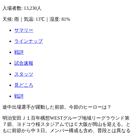
入場者数
:
13,230人
天候
:
雨
｜
気温
:
13℃
｜
湿度
:
81%
サマリー
ラインナップ
戦評
試合速報
スタッツ
見どころ
戦評
途中出場選手が躍動した前節。今節のヒーローは？
明治安田Ｊ１百年構想WESTグループ地域リーグラウンド第
７節、ヨドコウ桜スタジアムではＣ大阪が岡山を迎える。と
もに前節から中３日。メンバー構成も含め、普段とは異なる