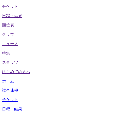
チケット
日程・結果
順位表
クラブ
ニュース
特集
スタッツ
はじめての方へ
ホーム
試合速報
チケット
日程・結果