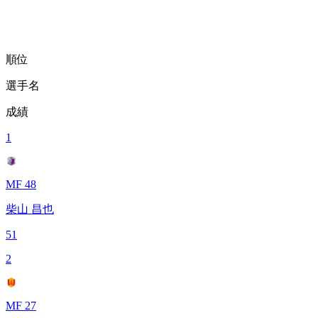
順位
選手名
成績
1
MF 48
柴山 昌也
51
2
MF 27