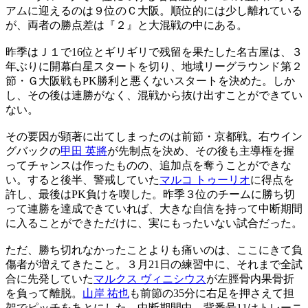
アムに迎えるのは９位のＣ大阪。順位的には少し離れている
が、両者の勝点差は『２』と大混戦の中にある。
昨季はＪ１で16位とギリギリで残留を果たした名古屋は、３
年ぶりに開幕白星スタートを切り、地域リーグラウンド第２
節・Ｇ大阪戦もPK勝利と悪くないスタートを決めた。しか
し、その後は連勝がなく、混戦から抜け出すことができてい
ない。
その要因が顕著に出てしまったのは前節・京都戦。右ウイン
グバックの
甲田 英將
が先制点を決め、その後も主導権を握
ってチャンスは作ったものの、追加点を奪うことができな
い。すると後半、警戒していた
マルコ トゥーリオ
に得点を
許し、最後はPK負けを喫した。昨季３位のチームに勝ち切
って連勝を達成できていれば、大きな自信を持って中断期間
に入ることができただけに、実にもったいない試合だった。
ただ、勝ち切れなかったことよりも痛いのは、ここにきて負
傷者が増えてきたこと。３月21日の練習中に、それまで全試
合に先発していた
マルクス ヴィニシウス
が左脛骨内果骨折
を負って離脱。
山岸 祐也
も前節の35分に右足を押さえて担
架でピッチをあとにした。中断期間中、背番号11はトレーニ