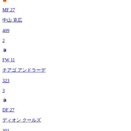
MF 27
中山 克広
409
2
FW 11
チアゴ アンドラーデ
323
3
DF 27
ディオン クールズ
301