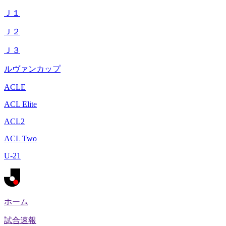
Ｊ１
Ｊ２
Ｊ３
ルヴァンカップ
ACLE
ACL Elite
ACL2
ACL Two
U-21
ホーム
試合速報