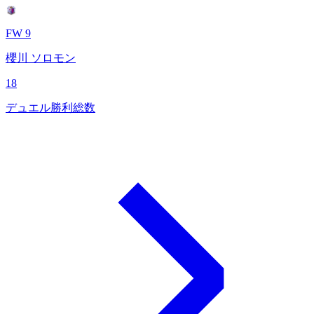
FW 9
櫻川 ソロモン
18
デュエル勝利総数