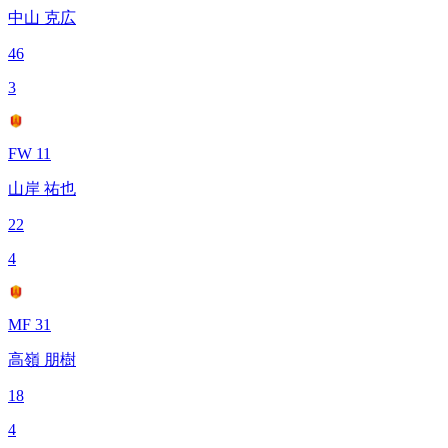
中山 克広
46
3
FW 11
山岸 祐也
22
4
MF 31
高嶺 朋樹
18
4