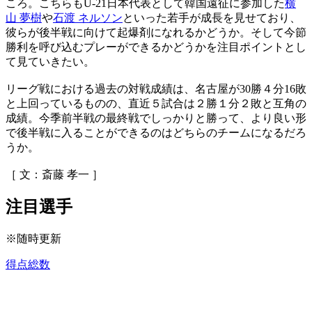
ころ。こちらもU-21日本代表として韓国遠征に参加した
横
山 夢樹
や
石渡 ネルソン
といった若手が成長を見せており、
彼らが後半戦に向けて起爆剤になれるかどうか。そして今節
勝利を呼び込むプレーができるかどうかを注目ポイントとし
て見ていきたい。
リーグ戦における過去の対戦成績は、名古屋が30勝４分16敗
と上回っているものの、直近５試合は２勝１分２敗と互角の
成績。今季前半戦の最終戦でしっかりと勝って、より良い形
で後半戦に入ることができるのはどちらのチームになるだろ
うか。
［ 文：斎藤 孝一 ］
注目選手
※随時更新
得点総数