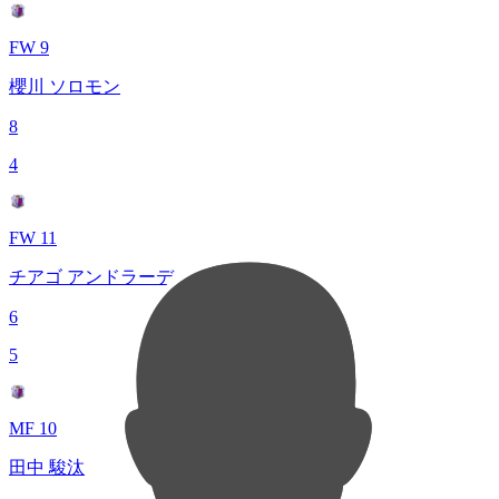
FW 9
櫻川 ソロモン
8
4
FW 11
チアゴ アンドラーデ
6
5
MF 10
田中 駿汰