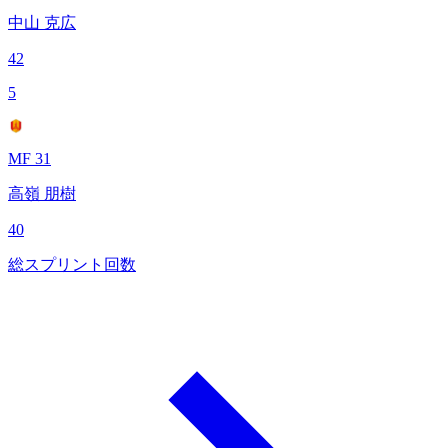
中山 克広
42
5
MF 31
高嶺 朋樹
40
総スプリント回数