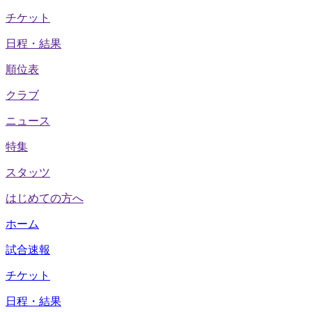
チケット
日程・結果
順位表
クラブ
ニュース
特集
スタッツ
はじめての方へ
ホーム
試合速報
チケット
日程・結果