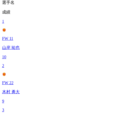
選手名
成績
1
FW 11
山岸 祐也
10
2
FW 22
木村 勇大
9
3