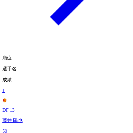
順位
選手名
成績
1
DF 13
藤井 陽也
50