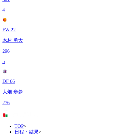
4
FW 22
木村 勇大
296
5
DF 66
大畑 歩夢
276
TOP
>
日程・結果
>