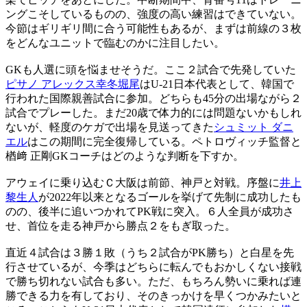
ングこそしているものの、強度の高い練習はできていない。
今節はギリギリ間に合う可能性もあるが、まずは前線の３枚
をどんなユニットで臨むのかに注目したい。
GKも人選に頭を悩ませそうだ。ここ２試合で先発していた
ピサノ アレックス幸冬堀尾
はU-21日本代表として、韓国で
行われた国際親善試合に参加。どちらも45分の出場ながら２
試合でプレーした。まだ20歳で体力的には問題ないかもしれ
ないが、軽度のケガで出場を見送ってきた
シュミット ダニ
エル
はこの期間に完全復帰している。ペトロヴィッチ監督と
楢﨑 正剛GKコーチはどのような判断を下すか。
アウェイに乗り込むＣ大阪は前節、神戸と対戦。序盤に
井上
黎生人
が2022年以来となるゴールを挙げて先制に成功したも
のの、後半に追いつかれてPK戦に突入。６人全員が成功さ
せ、首位を走る神戸から勝点２をもぎ取った。
直近４試合は３勝１敗（うち２試合がPK勝ち）と白星を先
行させているが、今季はどちらに転んでもおかしくない接戦
で勝ち切れない試合も多い。ただ、もちろん勢いに乗れば連
勝できる力を有しており、そのきっかけを早くつかみたいと