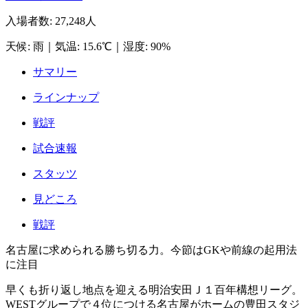
入場者数
:
27,248人
天候
:
雨
｜
気温
:
15.6℃
｜
湿度
:
90%
サマリー
ラインナップ
戦評
試合速報
スタッツ
見どころ
戦評
名古屋に求められる勝ち切る力。今節はGKや前線の起用法
に注目
早くも折り返し地点を迎える明治安田Ｊ１百年構想リーグ。
WESTグループで４位につける名古屋がホームの豊田スタジ