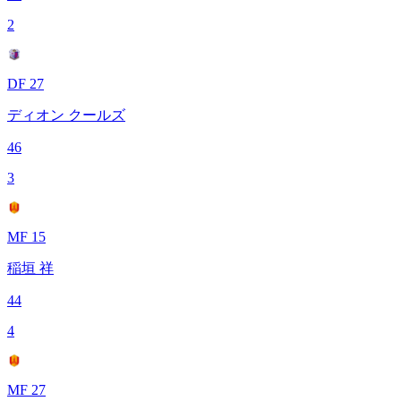
2
DF 27
ディオン クールズ
46
3
MF 15
稲垣 祥
44
4
MF 27