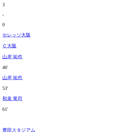
3
-
0
セレッソ大阪
Ｃ大阪
山岸 祐也
46'
山岸 祐也
53'
和泉 竜司
61'
豊田スタジアム