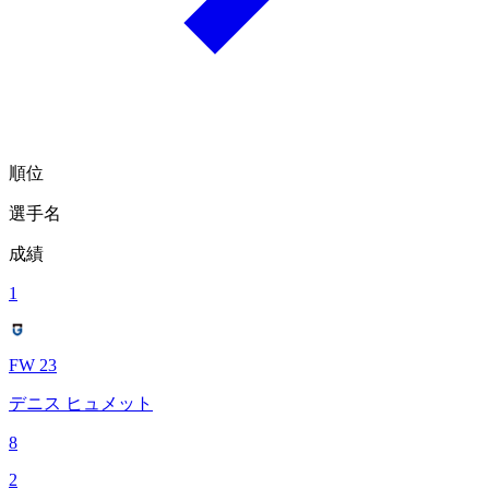
順位
選手名
成績
1
FW 23
デニス ヒュメット
8
2