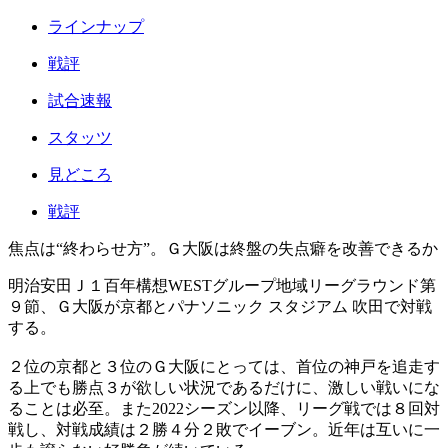
ラインナップ
戦評
試合速報
スタッツ
見どころ
戦評
焦点は“終わらせ方”。Ｇ大阪は終盤の失点癖を改善できるか
明治安田Ｊ１百年構想WESTグループ地域リーグラウンド第
９節、Ｇ大阪が京都とパナソニック スタジアム 吹田で対戦
する。
２位の京都と３位のＧ大阪にとっては、首位の神戸を追走す
る上でも勝点３が欲しい状況であるだけに、激しい戦いにな
ることは必至。また2022シーズン以降、リーグ戦では８回対
戦し、対戦成績は２勝４分２敗でイーブン。近年は互いに一