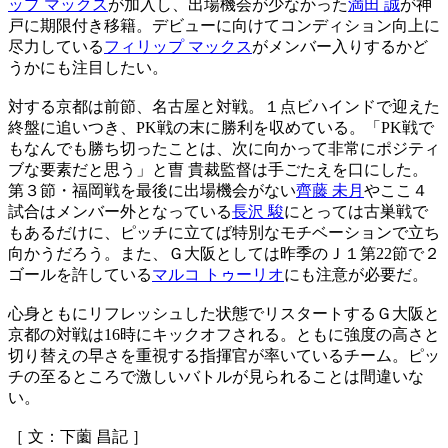
ップ マックス
が加入し、出場機会が少なかった
満田 誠
が神
戸に期限付き移籍。デビューに向けてコンディション向上に
尽力している
フィリップ マックス
がメンバー入りするかど
うかにも注目したい。
対する京都は前節、名古屋と対戦。１点ビハインドで迎えた
終盤に追いつき、PK戦の末に勝利を収めている。「PK戦で
もなんでも勝ち切ったことは、次に向かって非常にポジティ
ブな要素だと思う」と曺 貴裁監督は手ごたえを口にした。
第３節・福岡戦を最後に出場機会がない
齊藤 未月
やここ４
試合はメンバー外となっている
長沢 駿
にとっては古巣戦で
もあるだけに、ピッチに立てば特別なモチベーションで立ち
向かうだろう。また、Ｇ大阪としては昨季のＪ１第22節で２
ゴールを許している
マルコ トゥーリオ
にも注意が必要だ。
心身ともにリフレッシュした状態でリスタートするＧ大阪と
京都の対戦は16時にキックオフされる。ともに強度の高さと
切り替えの早さを重視する指揮官が率いているチーム。ピッ
チの至るところで激しいバトルが見られることは間違いな
い。
［ 文：下薗 昌記 ］