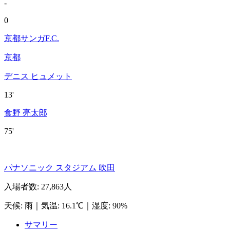
-
0
京都サンガF.C.
京都
デニス ヒュメット
13'
食野 亮太郎
75'
パナソニック スタジアム 吹田
入場者数
:
27,863人
天候
:
雨
｜
気温
:
16.1℃
｜
湿度
:
90%
サマリー