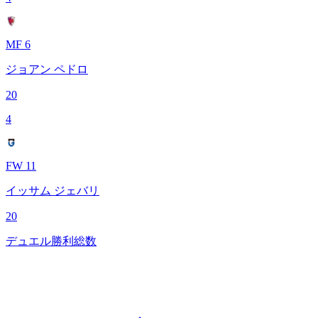
MF 6
ジョアン ペドロ
20
4
FW 11
イッサム ジェバリ
20
デュエル勝利総数