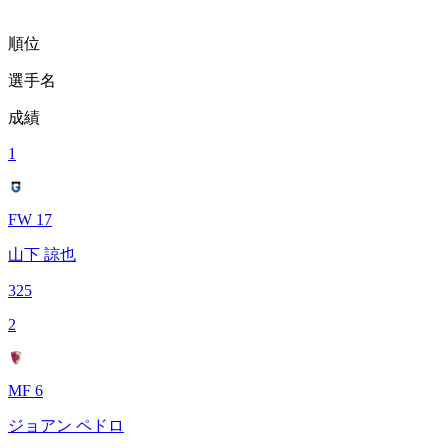
順位
選手名
成績
1
FW 17
山下 諒也
325
2
MF 6
ジョアン ペドロ