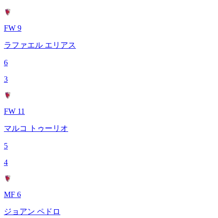
FW 9
ラファエル エリアス
6
3
FW 11
マルコ トゥーリオ
5
4
MF 6
ジョアン ペドロ