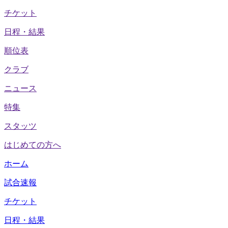
チケット
日程・結果
順位表
クラブ
ニュース
特集
スタッツ
はじめての方へ
ホーム
試合速報
チケット
日程・結果