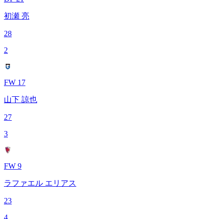
初瀬 亮
28
2
FW 17
山下 諒也
27
3
FW 9
ラファエル エリアス
23
4