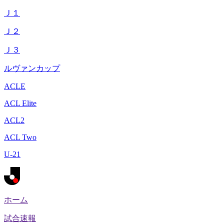
Ｊ１
Ｊ２
Ｊ３
ルヴァンカップ
ACLE
ACL Elite
ACL2
ACL Two
U-21
ホーム
試合速報