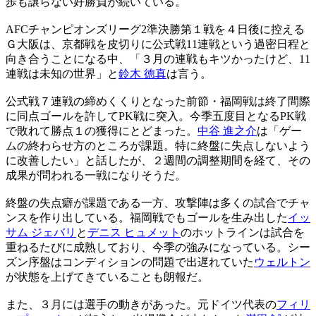
歩も譲らない好勝負が続いている。
AFCチャンピオンズリーグ2準決勝第１戦を４日後に控える
Ｇ大阪は、京都戦を皮切りに公式戦11連戦という過密日程と
向き合うことになる中、「３月の連戦もキツかったけど、11
連戦は未知の世界」と
鈴木 徳真
は言う。
公式戦７連戦の締めくくりとなった前節・福岡戦は終了間際
に同点ゴールを許してPK戦に突入。今季五度目となるPK戦
で敗れて勝点１の獲得にとどまった。
中谷 進之介
は「ゲー
ムの終わらせ方のところが課題。特に終盤に失点しないよう
に改善したい」と話したが、２週間の調整期間を経て、その
成果が問われる一戦になりそうだ。
終盤の失点癖が課題である一方、攻撃陣は多くの試合でチャ
ンスを作り出している。福岡戦でもゴールを生み出した
イッ
サム ジェバリ
と
デニス ヒュメット
のホットラインは試合を
重ねるたびに成熟しており、今季の強みになっている。シー
ズン序盤はコンディションの問題で出遅れていた
ウェルトン
が状態を上げてきていることも朗報だ。
また、３月には選手の動きがあった。元ドイツ代表の
フィリ