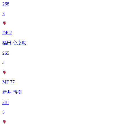
268
3
DF 2
福田 心之助
265
4
MF 77
新井 晴樹
241
5