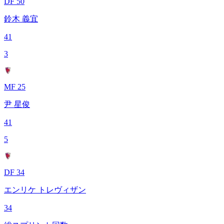
DF 50
鈴木 義宜
41
3
MF 25
尹 星俊
41
5
DF 34
エンリケ トレヴィザン
34