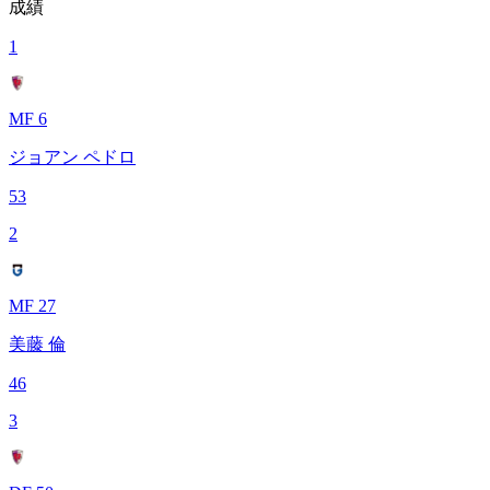
成績
1
MF 6
ジョアン ペドロ
53
2
MF 27
美藤 倫
46
3