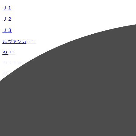
Ｊ１
Ｊ２
Ｊ３
ルヴァンカップ
ACLE
ACL Elite
ACL2
ACL Two
U-21
ホーム
試合速報