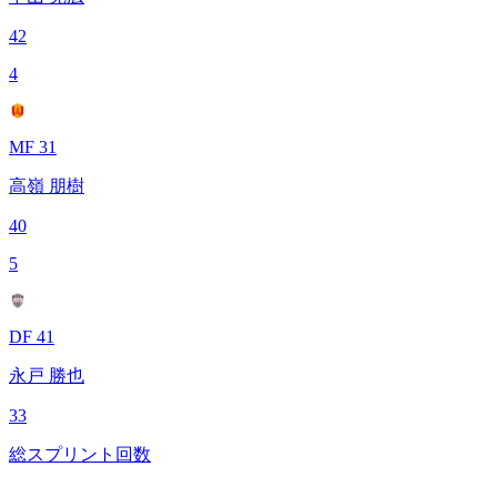
42
4
MF 31
高嶺 朋樹
40
5
DF 41
永戸 勝也
33
総スプリント回数