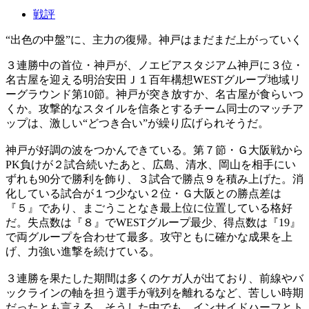
戦評
“出色の中盤”に、主力の復帰。神戸はまだまだ上がっていく
３連勝中の首位・神戸が、ノエビアスタジアム神戸に３位・
名古屋を迎える明治安田Ｊ１百年構想WESTグループ地域リ
ーグラウンド第10節。神戸が突き放すか、名古屋が食らいつ
くか。攻撃的なスタイルを信条とするチーム同士のマッチア
ップは、激しい“どつき合い”が繰り広げられそうだ。
神戸が好調の波をつかんできている。第７節・Ｇ大阪戦から
PK負けが２試合続いたあと、広島、清水、岡山を相手にい
ずれも90分で勝利を飾り、３試合で勝点９を積み上げた。消
化している試合が１つ少ない２位・Ｇ大阪との勝点差は
『５』であり、まごうことなき最上位に位置している格好
だ。失点数は『８』でWESTグループ最少、得点数は『19』
で両グループを合わせて最多。攻守ともに確かな成果を上
げ、力強い進撃を続けている。
３連勝を果たした期間は多くのケガ人が出ており、前線やバ
ックラインの軸を担う選手が戦列を離れるなど、苦しい時期
だったとも言える。そうした中でも、インサイドハーフとト