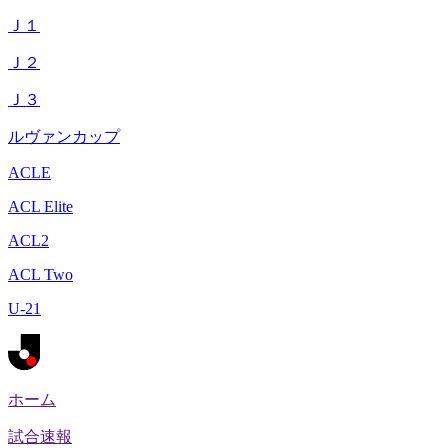
Ｊ１
Ｊ２
Ｊ３
ルヴァンカップ
ACLE
ACL Elite
ACL2
ACL Two
U-21
ホーム
試合速報