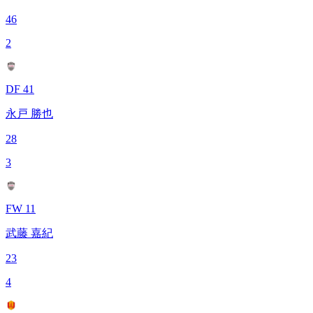
46
2
DF 41
永戸 勝也
28
3
FW 11
武藤 嘉紀
23
4