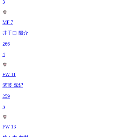
3
MF 7
井手口 陽介
266
4
FW 11
武藤 嘉紀
259
5
FW 13