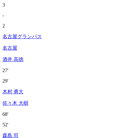
3
-
2
名古屋グランパス
名古屋
酒井 高徳
27'
29'
木村 勇大
佐々木 大樹
68'
52'
森島 司