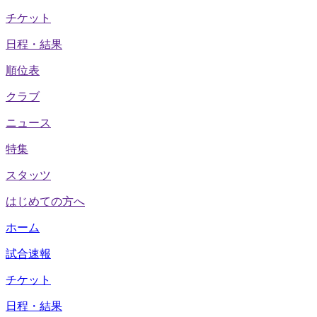
チケット
日程・結果
順位表
クラブ
ニュース
特集
スタッツ
はじめての方へ
ホーム
試合速報
チケット
日程・結果