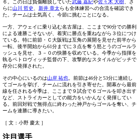
６。この日は負傷離脱していた
武藤 嘉紀
や
佐々木 大樹
、さ
らに
山川 哲史
、
新井 章太
らも全体練習への合流を確認でき
た。チームは士気高く、今節に挑むことになる。
一方、アウェイに乗り込む名古屋は、ここまで90分での勝利
による連勝こそないが、着実に勝点を重ねながら３位につけ
ている。特に前節・Ｃ大阪戦は互角の展開を見せた前半から
一転、後半開始から61分までに３点を奪う怒とうのゴールラ
ッシュを見せ、３－０の快勝を収めている。今季から指揮を
執るペトロヴィッチ監督の下、攻撃的なスタイルがピッチで
存分に発揮された。
その中心にいるのは
山岸 祐也
。前節は46分と53分に連続し
てゴールを挙げ、チームに流れを引き寄せた。開幕から最前
線を任される今季は、ここまで９試合で６ゴールを叩き出す
など、ストライカーとしての能力をいかんなく発揮してい
る。前回対戦で無得点に終わった神戸からゴールを奪い、チ
ームを連勝に導きたい。
［ 文：小野 慶太 ］
注目選手