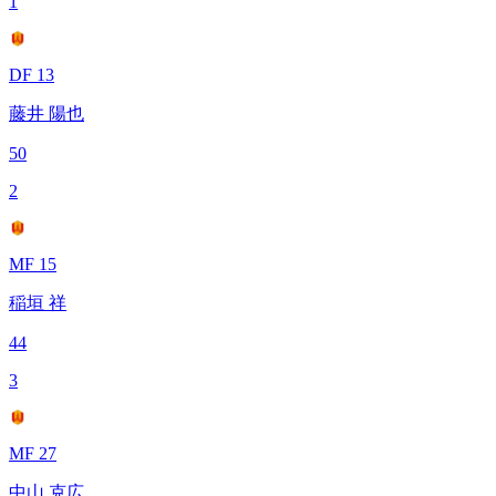
1
DF 13
藤井 陽也
50
2
MF 15
稲垣 祥
44
3
MF 27
中山 克広