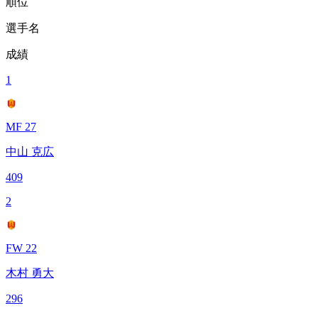
順位
選手名
成績
1
MF 27
中山 克広
409
2
FW 22
木村 勇大
296