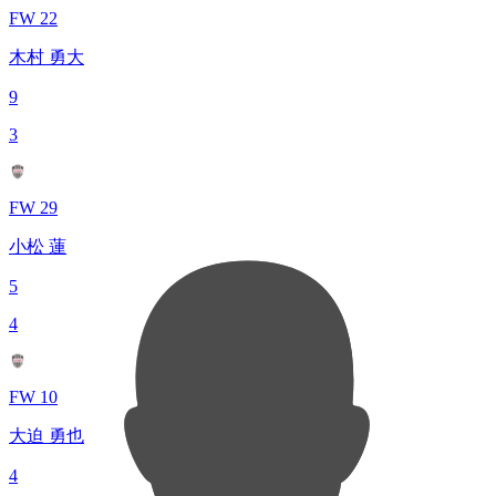
FW 22
木村 勇大
9
3
FW 29
小松 蓮
5
4
FW 10
大迫 勇也
4