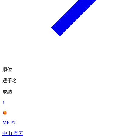
順位
選手名
成績
1
MF 27
中山 克広