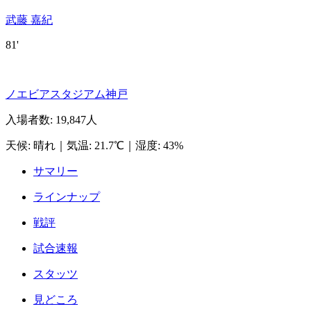
武藤 嘉紀
81'
ノエビアスタジアム神戸
入場者数
:
19,847人
天候
:
晴れ
｜
気温
:
21.7℃
｜
湿度
:
43%
サマリー
ラインナップ
戦評
試合速報
スタッツ
見どころ