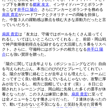
ップ下を兼務する
郷家 友太
、インサイドハーフとボランチ
をこなす
井手口 陽介
、さらにアンカーとボランチを務める
扇原 貴宏
がハードワークとクオリティーの両輪を担保し
た。中盤３人の躍動感は勝点を積む大きな原動力だったと言
っていいだろう。
扇原 貴宏
は「友太は、守備ではボールをたくさん追ってく
れるし、いてほしいところにいてくれる」と、前節・岡山戦
で神戸復帰後初得点を記録するなど大活躍した５番をリスペ
クト。さらに、守備時にはボランチの相方となる
井手口 陽
介
にも強い賛辞を贈った。
「陽介に関しては去年よりも（ポジショニングなどの）自由
を与えられたぶん、本当にのびのびとプレーしてくれてい
る。陽介が攻撃に絡むことが去年よりも増えたし、チームに
とってすごく良い効果を生んでいるんじゃないか。攻撃に厚
みが出ているし、相方に脱帽しています（笑）」 ８日に公
開されたトレーニングは、岡山戦に先発した多くの選手が休
養となったが、この３人は練習に参加。
扇原 貴宏
に至って
は全メニューをこなす働きぶりだった。「２連休があったの
で、動いておかないと不安になる」と笑顔を見せた背番号