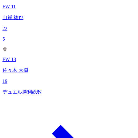
FW 11
山岸 祐也
22
5
FW 13
佐々木 大樹
19
デュエル勝利総数