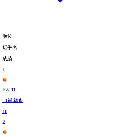
順位
選手名
成績
1
FW 11
山岸 祐也
10
2