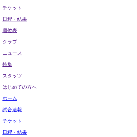
チケット
日程・結果
順位表
クラブ
ニュース
特集
スタッツ
はじめての方へ
ホーム
試合速報
チケット
日程・結果