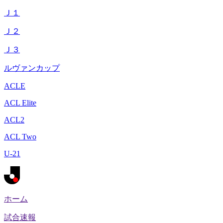
Ｊ１
Ｊ２
Ｊ３
ルヴァンカップ
ACLE
ACL Elite
ACL2
ACL Two
U-21
ホーム
試合速報