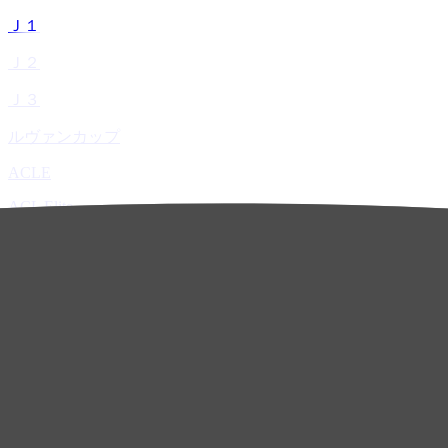
Ｊ１
Ｊ２
Ｊ３
ルヴァンカップ
ACLE
ACL Elite
ACL2
ACL Two
U-21
ホーム
試合速報