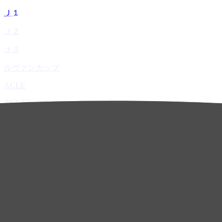
Ｊ１
Ｊ２
Ｊ３
ルヴァンカップ
ACLE
ACL Elite
ACL2
ACL Two
U-21
ホーム
試合速報