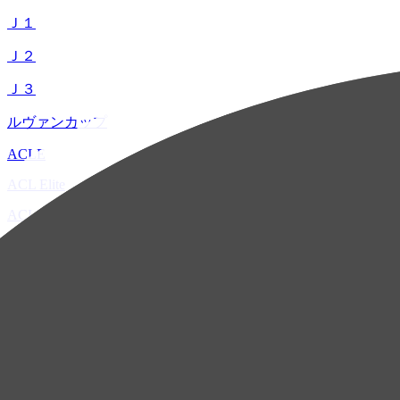
Ｊ１
Ｊ２
Ｊ３
ルヴァンカップ
ACLE
ACL Elite
ACL2
ACL Two
U-21
ホーム
試合速報