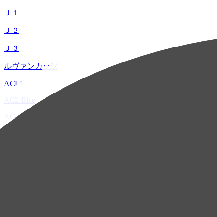
Ｊ１
Ｊ２
Ｊ３
ルヴァンカップ
ACLE
ACL Elite
ACL2
ACL Two
U-21
ホーム
試合速報