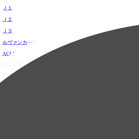
Ｊ１
Ｊ２
Ｊ３
ルヴァンカップ
ACLE
ACL Elite
ACL2
ACL Two
U-21
ホーム
試合速報