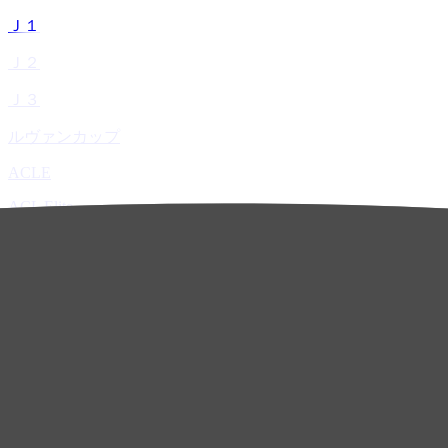
Ｊ１
Ｊ２
Ｊ３
ルヴァンカップ
ACLE
ACL Elite
ACL2
ACL Two
U-21
ホーム
試合速報