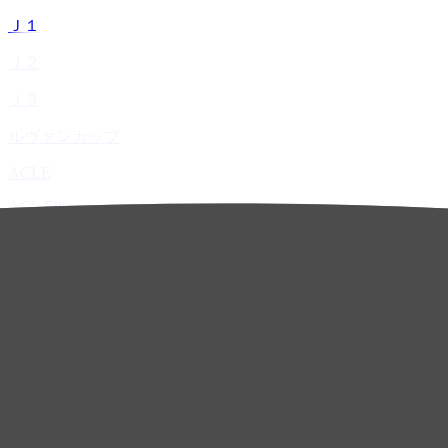
Ｊ１
Ｊ２
Ｊ３
ルヴァンカップ
ACLE
ACL Elite
ACL2
ACL Two
U-21
ホーム
試合速報