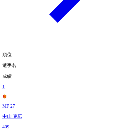
順位
選手名
成績
1
MF 27
中山 克広
409