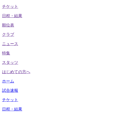
チケット
日程・結果
順位表
クラブ
ニュース
特集
スタッツ
はじめての方へ
ホーム
試合速報
チケット
日程・結果