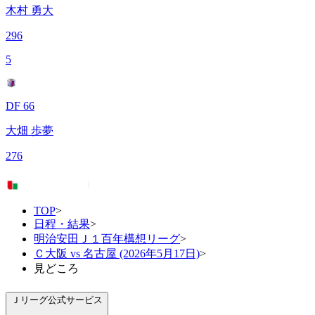
木村 勇大
296
5
DF 66
大畑 歩夢
276
TOP
>
日程・結果
>
明治安田Ｊ１百年構想リーグ
>
Ｃ大阪 vs 名古屋 (2026年5月17日)
>
見どころ
Ｊリーグ公式サービス