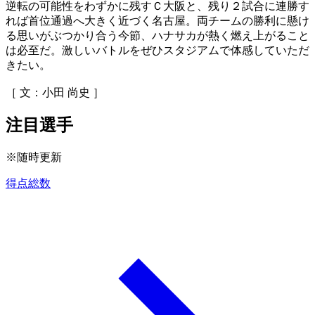
逆転の可能性をわずかに残すＣ大阪と、残り２試合に連勝す
れば首位通過へ大きく近づく名古屋。両チームの勝利に懸け
る思いがぶつかり合う今節、ハナサカが熱く燃え上がること
は必至だ。激しいバトルをぜひスタジアムで体感していただ
きたい。
［ 文：小田 尚史 ］
注目選手
※随時更新
得点総数