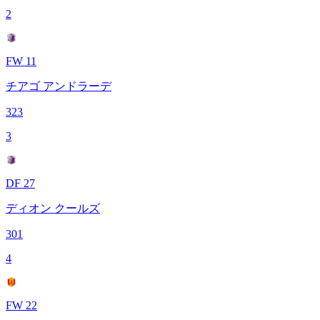
2
FW 11
チアゴ アンドラーデ
323
3
DF 27
ディオン クールズ
301
4
FW 22