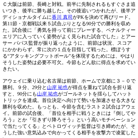
Ｃ大阪は前節、長崎と対戦。前半に先制されるもすぐさま追
いつき、後半に勝ち越した。その後追いつかれたが、後半ア
ディショナルタイムに
香川 真司
がPKを決めて再びリード。
第11節・京都戦以来５試合ぶりとなる90分での勝利を収め
た。試合後に「勇気を持って前にプレーする、ペナルティー
エリアに入っていく姿勢がよく見られた試合でした」とアー
サー パパス監督が振り返ったように、前節は状況、スコア
にかかわらず、常に次の１点を目指して戦った。標ぼうす
る“アタッキングフットボール”を体現するためには、やはり
そうした姿勢は必要不可欠。今節もどん欲に得点を求めてい
きたい。
アウェイに乗り込む名古屋は前節、ホームで京都に３－０で
勝利。９分、29分と
山岸 祐也
が得点を重ねて試合を折り返
すと、90分にも
山岸 祐也
がゴールネットを揺らしてハット
トリックを達成。首位決定へ向けて勢いを加速させる大きな
勝利を収めた。もっとも、今節を含むラスト２試合はアウェ
イ。前節の試合後、「首位を相手に戦うときには『倒してや
ろう』とか『引きずり降ろそう』という高いモチベーション
で当たってくる」とペトロヴィッチ監督は引き締めたが、そ
うした強い意気込みで向かってくる相手を攻撃力で凌駕した