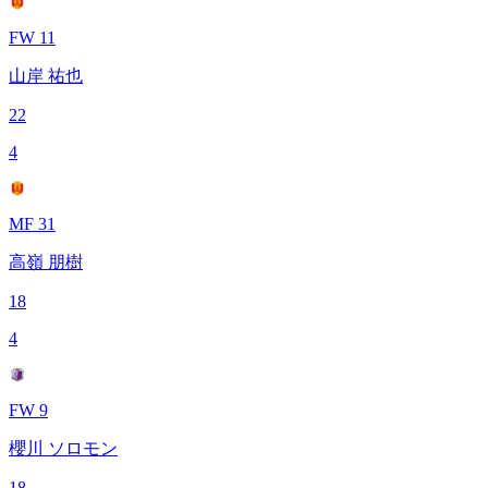
FW 11
山岸 祐也
22
4
MF 31
高嶺 朋樹
18
4
FW 9
櫻川 ソロモン
18