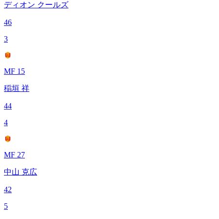
ディオン クールズ
46
3
MF 15
稲垣 祥
44
4
MF 27
中山 克広
42
5