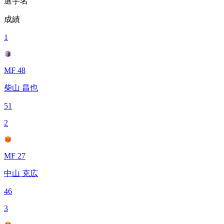
選手名
成績
1
MF 48
柴山 昌也
51
2
MF 27
中山 克広
46
3