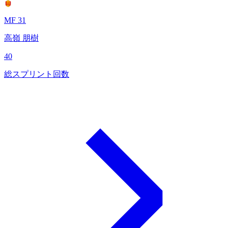
MF 31
高嶺 朋樹
40
総スプリント回数