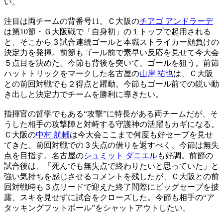
い。
注目は両チームの背番号11。Ｃ大阪の
チアゴ アンドラーデ
は第10節・Ｇ大阪戦で「自身初」の１トップで起用される
と、そこから３試合連続ゴールと本職ストライカー顔負けの
決定力を発揮。前節もゴール前で素早い反応を見せて今大会
５点目を決めた。今節も背後を突いて、ゴールを狙う。前節
ハットトリックをマークした名古屋の
山岸 祐也
は、Ｃ大阪
との前回対戦でも２得点と躍動。今節もゴール前での鋭い動
き出しと決定力でチームを勝利に導きたい。
指揮官の哲学でもある“攻撃”に特長がある両チームだが、そ
うした相手の攻撃陣と対峙する守護神の活躍もカギになる。
Ｃ大阪の
中村 航輔
は今大会ここまで何度も好セーブを見せ
てきた。前回対戦での３失点の借りを返すべく、今節は無失
点を目指す。名古屋の
シュミット ダニエル
も好調。前節の
試合後は、「死んでも無失点で終わりたいと思っていた」と
強い気持ちを感じさせるコメントを残したが、Ｃ大阪との前
回対戦時も３点リードで迎えた終了間際にビッグセーブを披
露、スキを見せずに試合をクローズした。今節も相手の“ア
タッキングフットボール”をシャットアウトしたい。