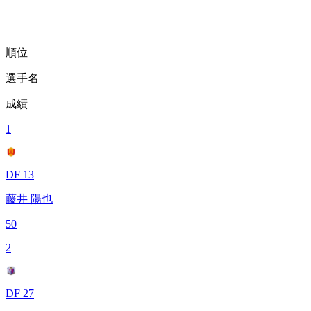
順位
選手名
成績
1
DF 13
藤井 陽也
50
2
DF 27