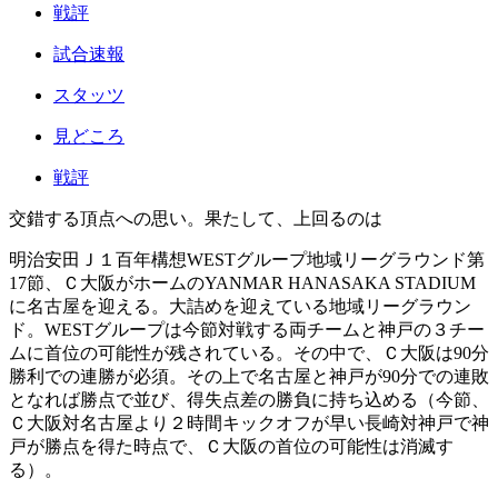
戦評
試合速報
スタッツ
見どころ
戦評
交錯する頂点への思い。果たして、上回るのは
明治安田Ｊ１百年構想WESTグループ地域リーグラウンド第
17節、Ｃ大阪がホームのYANMAR HANASAKA STADIUM
に名古屋を迎える。大詰めを迎えている地域リーグラウン
ド。WESTグループは今節対戦する両チームと神戸の３チー
ムに首位の可能性が残されている。その中で、Ｃ大阪は90分
勝利での連勝が必須。その上で名古屋と神戸が90分での連敗
となれば勝点で並び、得失点差の勝負に持ち込める（今節、
Ｃ大阪対名古屋より２時間キックオフが早い長崎対神戸で神
戸が勝点を得た時点で、Ｃ大阪の首位の可能性は消滅す
る）。