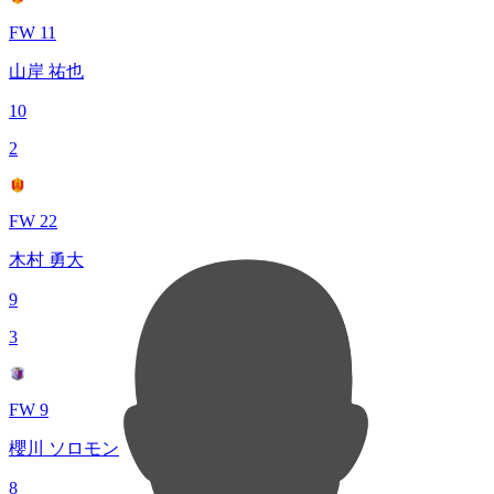
FW 11
山岸 祐也
10
2
FW 22
木村 勇大
9
3
FW 9
櫻川 ソロモン
8