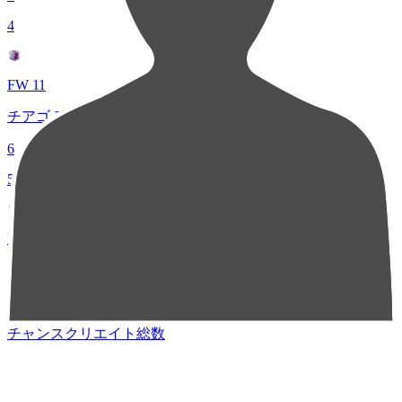
4
FW 11
チアゴ アンドラーデ
6
5
MF 10
田中 駿汰
4
チャンスクリエイト総数