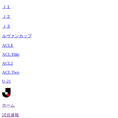
Ｊ１
Ｊ２
Ｊ３
ルヴァンカップ
ACLE
ACL Elite
ACL2
ACL Two
U-21
ホーム
試合速報