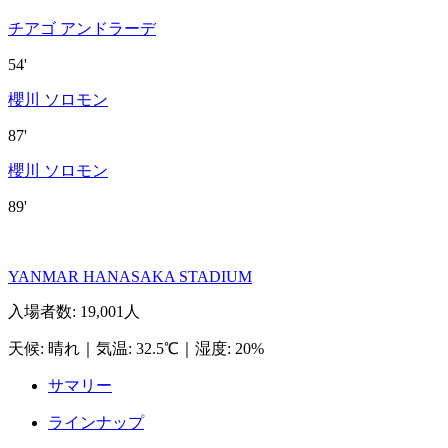
チアゴ アンドラーデ
54'
櫻川 ソロモン
87'
櫻川 ソロモン
89'
YANMAR HANASAKA STADIUM
入場者数
:
19,001人
天候
:
晴れ
｜
気温
:
32.5℃
｜
湿度
:
20%
サマリー
ラインナップ