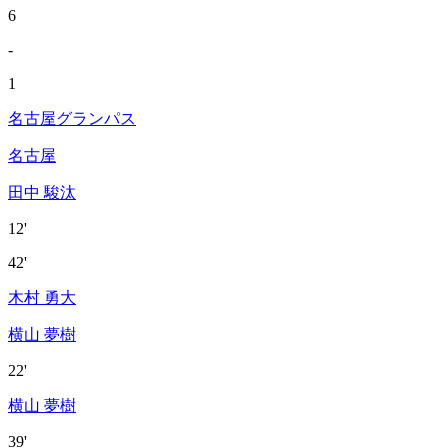
6
-
1
名古屋グランパス
名古屋
田中 駿汰
12'
42'
木村 勇大
横山 夢樹
22'
横山 夢樹
39'