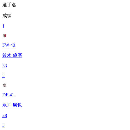
選手名
成績
1
FW 40
鈴木 優磨
33
2
DF 41
永戸 勝也
28
3