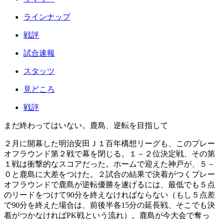
ラインナップ
戦評
試合速報
スタッツ
見どころ
戦評
まだ終わってはいない。鹿島、逆転を目指して
２月に開幕した明治安田Ｊ１百年構想リーグも、このプレー
オフラウンド第２戦で幕を閉じる。１－２位決定戦、その第
１戦は衝撃的なスコアだった。ホームで迎えた神戸が、５－
０と鹿島に大差をつけた。２試合の結果で決着がつくプレー
オフラウンドで鹿島が逆転優勝を遂げるには、最低でも５点
のリードをつけて90分を終えなければならない（もし５点差
で90分を終えた場合は、前後半各15分の延長戦、そこでも決
着がつかなければPK戦という流れ）。鹿島が今大会で奪っ