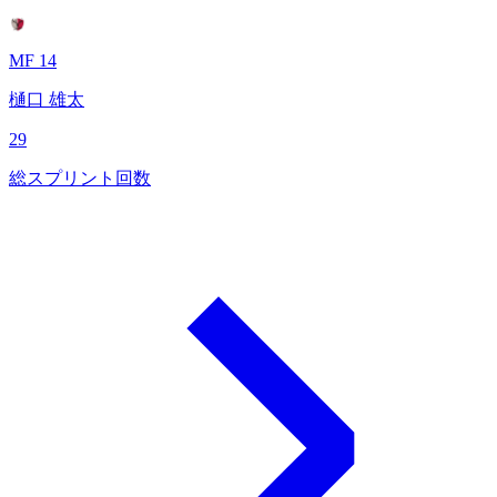
MF 14
樋口 雄太
29
総スプリント回数