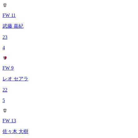
FW 11
武藤 嘉紀
23
4
FW 9
レオ セアラ
22
5
FW 13
佐々木 大樹