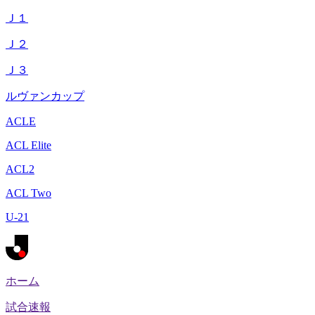
Ｊ１
Ｊ２
Ｊ３
ルヴァンカップ
ACLE
ACL Elite
ACL2
ACL Two
U-21
ホーム
試合速報