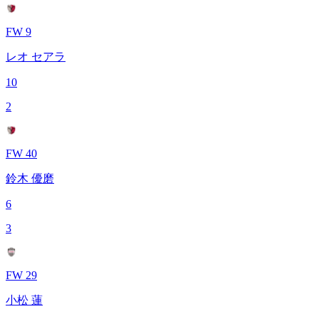
FW 9
レオ セアラ
10
2
FW 40
鈴木 優磨
6
3
FW 29
小松 蓮