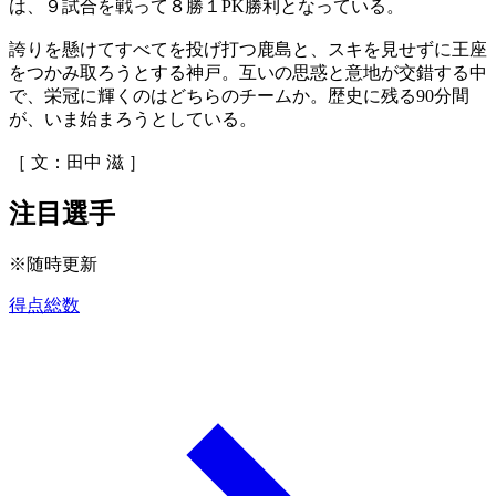
は、９試合を戦って８勝１PK勝利となっている。
誇りを懸けてすべてを投げ打つ鹿島と、スキを見せずに王座
をつかみ取ろうとする神戸。互いの思惑と意地が交錯する中
で、栄冠に輝くのはどちらのチームか。歴史に残る90分間
が、いま始まろうとしている。
［ 文：田中 滋 ］
注目選手
※随時更新
得点総数