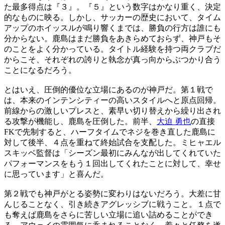
た最多得点は『３』。『５』という数字はかなり重く、決定
的なものに映る。しかし、サッカーの歴史において、タイム
アップのホイッスルが鳴り響くまでは、勝負の行方は誰にも
分からない。鹿島はまだ勝負をあきらめておらず、神戸もそ
のことをよく分かっている。タイトル経験を持つ両クラブだ
からこそ、それぞれの誇りと執念が真っ向からぶつかり合う
ことになるだろう。
とはいえ、圧倒的優位な立場にあるのが神戸だ。第１戦で
は、本来のインテンシティーの高いスタイルへと原点回帰。
前線からの激しいプレスと、素早い切り替えから繰り出され
る攻撃が機能し、鹿島を圧倒した。前半、
大迫 勇也
の直接
FKで先制すると、ハーフタイムでネジを巻き直した鹿島に
対して後半、４点を重ねて終始試合を支配した。ミヒャエル
スキッベ監督は「シーズン最初にみんなが出してくれていた
パフォーマンスをもう１回出してくれたことに対して、幸せ
に思っています」と喜んだ。
第２戦でも神戸がとる姿勢に変わりはないだろう。大差に甘
んじることなく、引き続きアグレッシブに戦うこと。１点で
も奪えば鹿島をさらに苦しい立場に追い詰めることができ