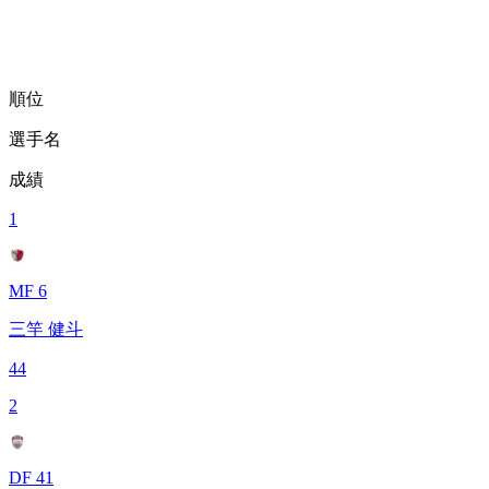
順位
選手名
成績
1
MF 6
三竿 健斗
44
2
DF 41