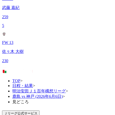
武藤 嘉紀
259
5
FW 13
佐々木 大樹
230
TOP
>
日程・結果
>
明治安田Ｊ１百年構想リーグ
>
鹿島 vs 神戸 (2026年6月6日)
>
見どころ
Ｊリーグ公式サービス