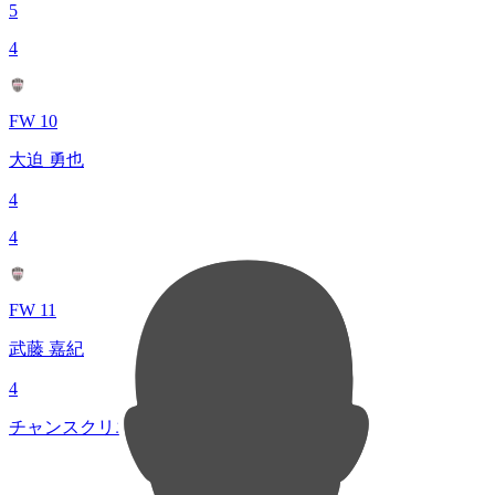
5
4
FW 10
大迫 勇也
4
4
FW 11
武藤 嘉紀
4
チャンスクリエイト総数