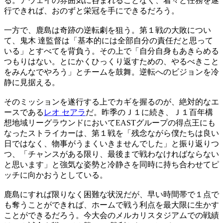
る。アウェイの雰囲気に呑まれることなく、着々と任務を遂
行できれば、おのずと栄冠を手にできるだろう。
一方で、鹿島は奇跡の逆転劇を狙う。第１戦の大敗につい
て、鬼木 達監督は「基本的には全部自分の責任だと思って
いる」とすべてを背負う。その上で「自分自身もあきらめる
つもりはない。とにかくひっくり返すための、やるべきこと
をみんなでやろう」とチームを鼓舞。逆転へのビジョンを冷
静に見据える。
そのミッションを遂行する上でカギを握るのが、絶対的なエ
ースである
レオ セアラ
だ。昨季のＪ１に続き、Ｊ１百年構
想地域リーグラウンドにおいてEASTグループの得点王にも
なったストライカーは、第１戦を「残念ながら僕たちは良い
日ではなく、物事がうまくいきませんでした」と振り返りつ
つ、「チャンスがある限り、最後まで戦わなければならない
と思います」と強気な姿勢と冷静さを同時に持ち合わせてピ
ッチに向かおうとしている。
鹿島にすれば限りなく困難な状況だが、早い時間帯で１点で
も奪うことができれば、ホームで戦う利点を最大限に生かす
ことができるだろう。今大会のメルカリスタジアムでの戦績