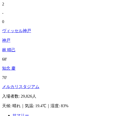
2
-
0
ヴィッセル神戸
神戸
林 晴己
68'
知念 慶
70'
メルカリスタジアム
入場者数
:
29,826人
天候
:
晴れ
｜
気温
:
19.4℃
｜
湿度
:
83%
サマリー