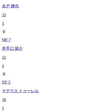
永戸 勝也
33
3
MF 7
井手口 陽介
32
4
DF 3
マテウス トゥーレル
30
5