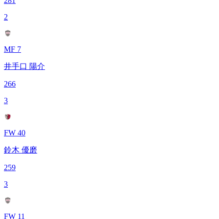
281
2
MF 7
井手口 陽介
266
3
FW 40
鈴木 優磨
259
3
FW 11