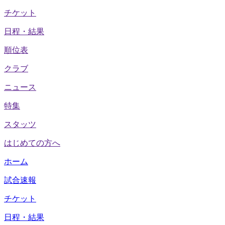
チケット
日程・結果
順位表
クラブ
ニュース
特集
スタッツ
はじめての方へ
ホーム
試合速報
チケット
日程・結果