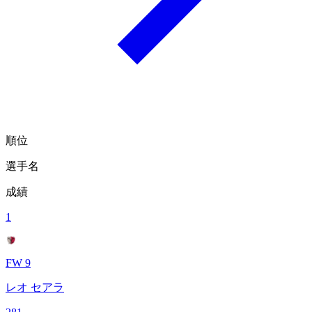
順位
選手名
成績
1
FW 9
レオ セアラ