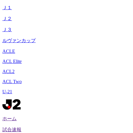
Ｊ１
Ｊ２
Ｊ３
ルヴァンカップ
ACLE
ACL Elite
ACL2
ACL Two
U-21
ホーム
試合速報