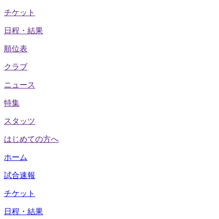
チケット
日程・結果
順位表
クラブ
ニュース
特集
スタッツ
はじめての方へ
ホーム
試合速報
チケット
日程・結果