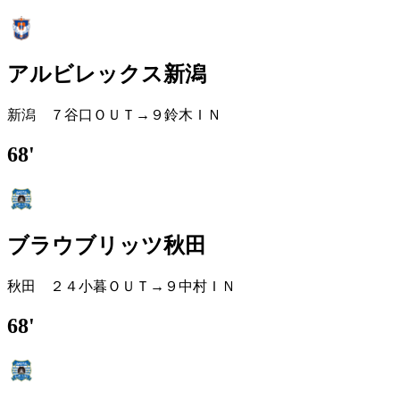
アルビレックス新潟
新潟 ７谷口ＯＵＴ→９鈴木ＩＮ
68'
ブラウブリッツ秋田
秋田 ２４小暮ＯＵＴ→９中村ＩＮ
68'