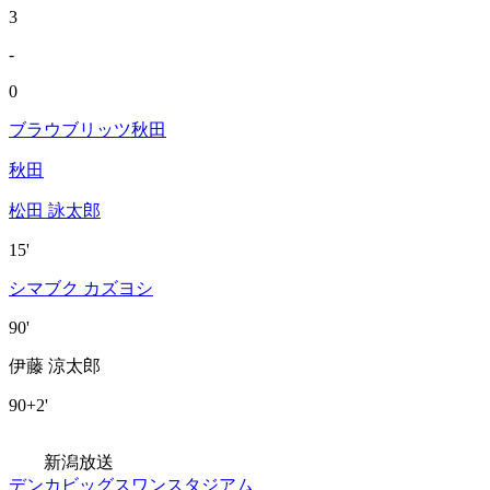
3
-
0
ブラウブリッツ秋田
秋田
松田 詠太郎
15'
シマブク カズヨシ
90'
伊藤 涼太郎
90+2'
新潟放送
デンカビッグスワンスタジアム