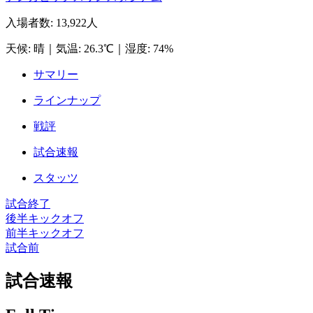
入場者数
:
13,922人
天候
:
晴
｜
気温
:
26.3℃
｜
湿度
:
74%
サマリー
ラインナップ
戦評
試合速報
スタッツ
試合終了
後半キックオフ
前半キックオフ
試合前
試合速報