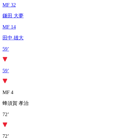
MF 32
鎌田 大夢
MF 14
田中 雄大
59’
59’
MF 4
蜂須賀 孝治
72’
72’