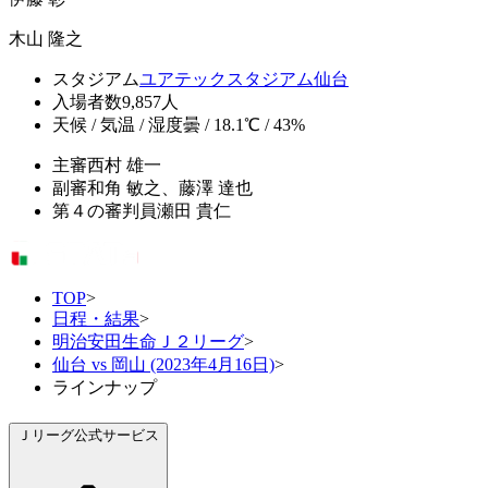
木山 隆之
スタジアム
ユアテックスタジアム仙台
入場者数
9,857人
天候 / 気温 / 湿度
曇 / 18.1℃ / 43%
主審
西村 雄一
副審
和角 敏之、藤澤 達也
第４の審判員
瀬田 貴仁
TOP
>
日程・結果
>
明治安田生命Ｊ２リーグ
>
仙台 vs 岡山 (2023年4月16日)
>
ラインナップ
Ｊリーグ公式サービス