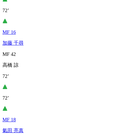
72’
MF 16
加藤 千尋
MF 42
高橋 諒
72’
72’
MF 18
氣田 亮真