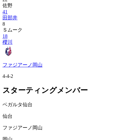
佐野
41
田部井
8
Ｓムーク
18
櫻川
ファジアーノ岡山
4-4-2
スターティングメンバー
ベガルタ仙台
仙台
ファジアーノ岡山
岡山