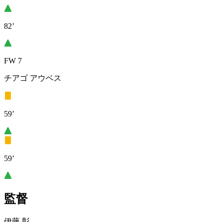
82’
FW 7
チアゴ アウベス
59’
59’
監督
伊藤 彰