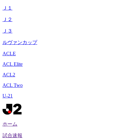
Ｊ１
Ｊ２
Ｊ３
ルヴァンカップ
ACLE
ACL Elite
ACL2
ACL Two
U-21
ホーム
試合速報