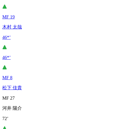
MF 19
木村 太哉
46*’
46*’
MF 8
松下 佳貴
MF 27
河井 陽介
72’