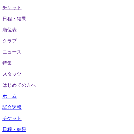
チケット
日程・結果
順位表
クラブ
ニュース
特集
スタッツ
はじめての方へ
ホーム
試合速報
チケット
日程・結果