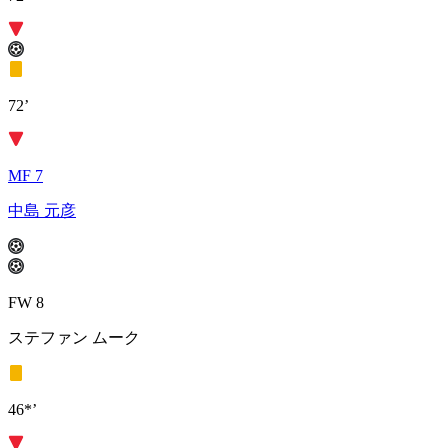
72’
MF 7
中島 元彦
FW 8
ステファン ムーク
46*’