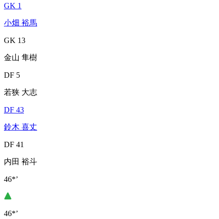
GK 1
小畑 裕馬
GK 13
金山 隼樹
DF 5
若狭 大志
DF 43
鈴木 喜丈
DF 41
内田 裕斗
46*’
46*’