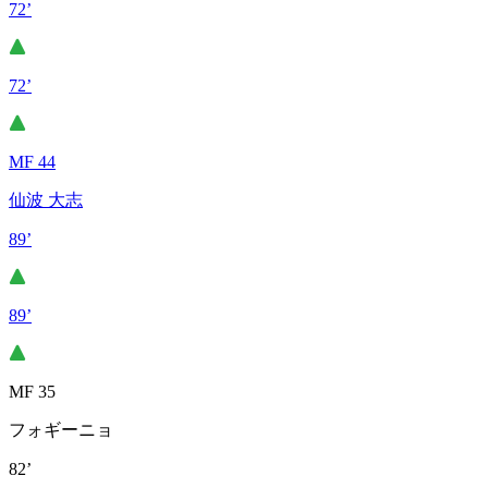
72’
72’
MF 44
仙波 大志
89’
89’
MF 35
フォギーニョ
82’