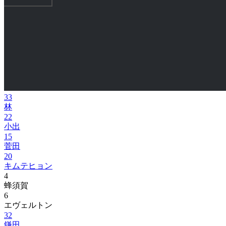
33
林
22
小出
15
菅田
20
キムテヒョン
4
蜂須賀
6
エヴェルトン
32
鎌田