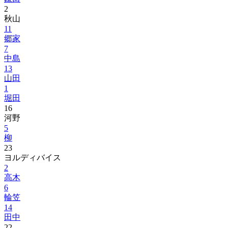
2
秋山
11
郷家
7
中島
13
山田
1
堀田
16
河野
5
柳
23
ヨルディバイス
2
高木
6
輪笠
14
田中
22