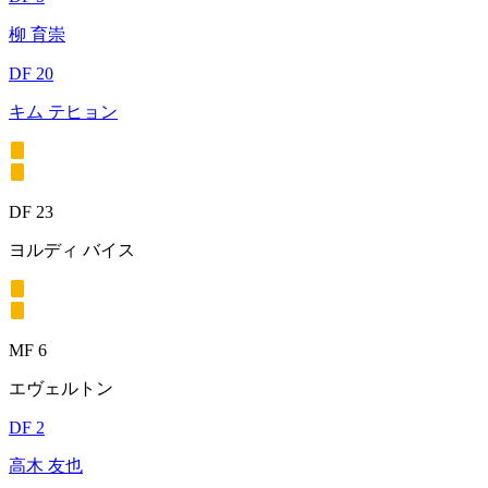
柳 育崇
DF 20
キム テヒョン
DF 23
ヨルディ バイス
MF 6
エヴェルトン
DF 2
高木 友也