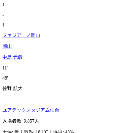
1
-
1
ファジアーノ岡山
岡山
中島 元彦
11'
48'
佐野 航大
ユアテックスタジアム仙台
入場者数
:
9,857人
天候
:
曇
｜
気温
:
18.1℃
｜
湿度
:
43%