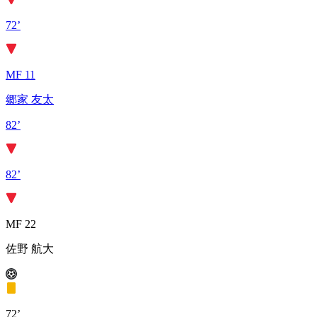
72’
MF 11
郷家 友太
82’
82’
MF 22
佐野 航大
72’