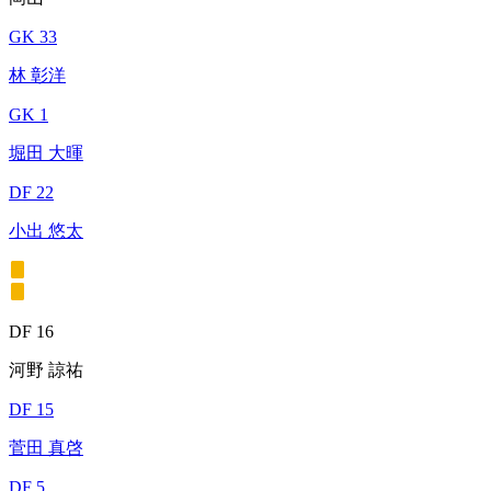
GK 33
林 彰洋
GK 1
堀田 大暉
DF 22
小出 悠太
DF 16
河野 諒祐
DF 15
菅田 真啓
DF 5