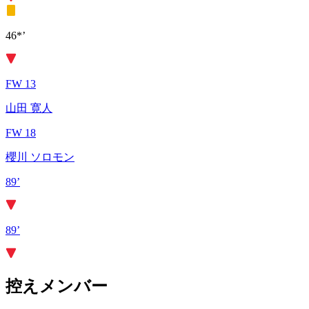
46*’
FW 13
山田 寛人
FW 18
櫻川 ソロモン
89’
89’
控えメンバー