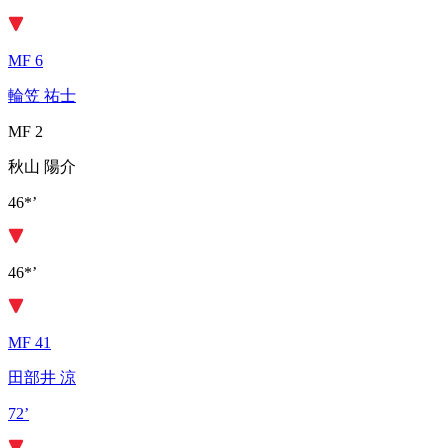
MF 6
輪笠 祐士
MF 2
秋山 陽介
46*’
46*’
MF 41
田部井 涼
72’