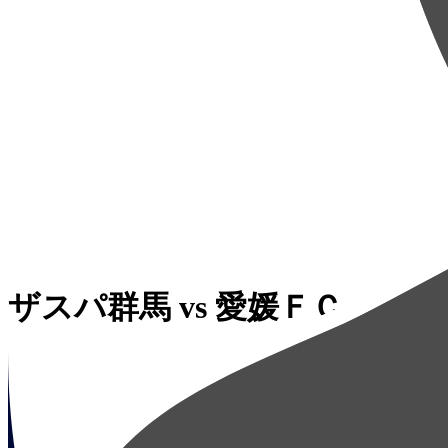
ザスパ群馬
vs
愛媛ＦＣ