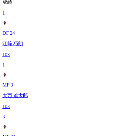
成績
1
DF 24
江﨑 巧朗
103
1
MF 3
大西 遼太郎
103
3