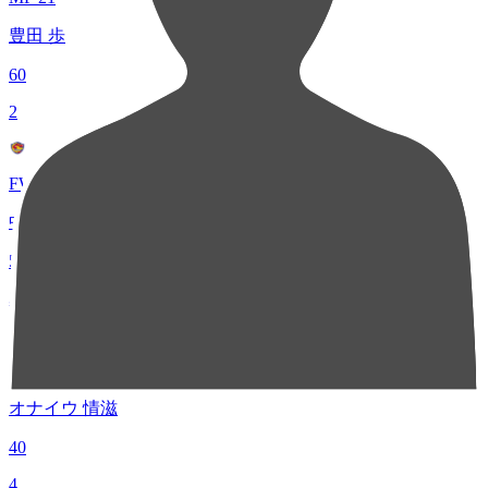
豊田 歩
60
2
FW 7
中島 元彦
54
3
MF 27
オナイウ 情滋
40
4