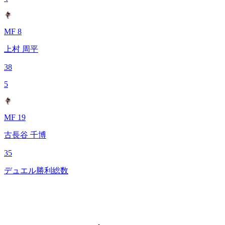
MF 8
上村 周平
38
5
MF 19
古長谷 千博
35
デュエル勝利総数