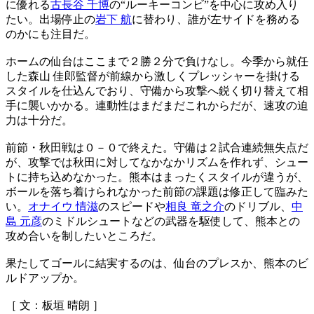
に優れる
古長谷 千博
の“ルーキーコンビ”を中心に攻め入り
たい。出場停止の
岩下 航
に替わり、誰が左サイドを務める
のかにも注目だ。
ホームの仙台はここまで２勝２分で負けなし。今季から就任
した森山 佳郎監督が前線から激しくプレッシャーを掛ける
スタイルを仕込んでおり、守備から攻撃へ鋭く切り替えて相
手に襲いかかる。連動性はまだまだこれからだが、速攻の迫
力は十分だ。
前節・秋田戦は０－０で終えた。守備は２試合連続無失点だ
が、攻撃では秋田に対してなかなかリズムを作れず、シュー
トに持ち込めなかった。熊本はまったくスタイルが違うが、
ボールを落ち着けられなかった前節の課題は修正して臨みた
い。
オナイウ 情滋
のスピードや
相良 竜之介
のドリブル、
中
島 元彦
のミドルシュートなどの武器を駆使して、熊本との
攻め合いを制したいところだ。
果たしてゴールに結実するのは、仙台のプレスか、熊本のビ
ルドアップか。
［ 文：板垣 晴朗 ］