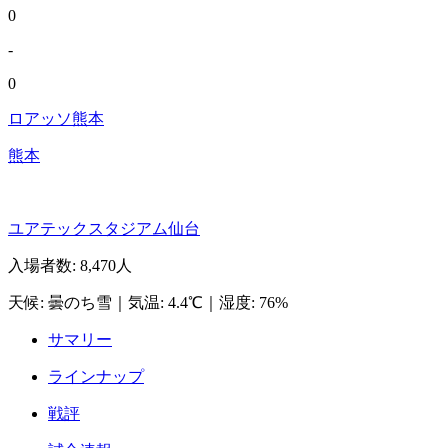
0
-
0
ロアッソ熊本
熊本
ユアテックスタジアム仙台
入場者数
:
8,470人
天候
:
曇のち雪
｜
気温
:
4.4℃
｜
湿度
:
76%
サマリー
ラインナップ
戦評