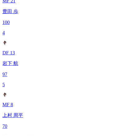
MF 21
豊田 歩
100
4
DF 13
岩下 航
97
5
MF 8
上村 周平
70