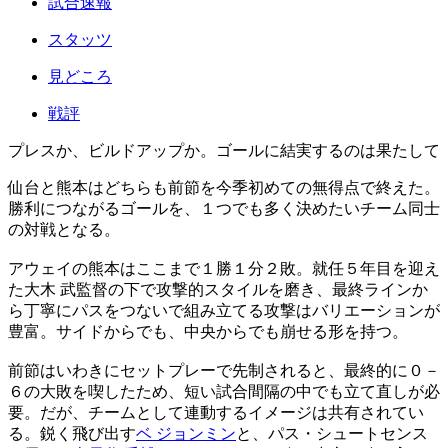
試合速報
スタッツ
見どころ
戦評
プレスか、ビルドアップか。ゴールに結実するのは果たして
仙台と熊本はどちらも前節を今季初めての無得点で終えた。
勝利につながるゴールを、１つでも多く決めたいチーム同士
の対戦となる。
アウェイの熊本はここまで１勝１分２敗。就任５年目を迎え
た大木 武監督の下で攻撃的スタイルを磨き、最終ラインか
ら丁寧にパスをつないで組み立てる攻撃はバリエーションが
豊富。サイドからでも、中央からでも崩せる形を持つ。
前節はいわきにセットプレーで先制されると、最終的に０－
６の大敗を喫したため、短い試合間隔の中でも立て直しが必
要。だが、チームとして連動するイメージは共有されてい
る。鋭く飛び出す
ベ ジョンミン
と、パス・シュートセンス