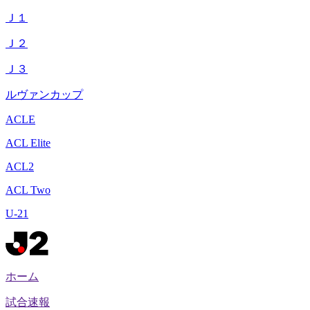
Ｊ１
Ｊ２
Ｊ３
ルヴァンカップ
ACLE
ACL Elite
ACL2
ACL Two
U-21
ホーム
試合速報