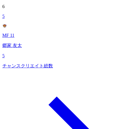
6
5
MF 11
郷家 友太
5
チャンスクリエイト総数