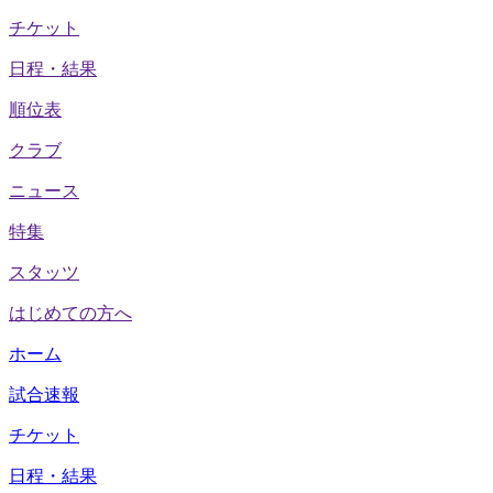
チケット
日程・結果
順位表
クラブ
ニュース
特集
スタッツ
はじめての方へ
ホーム
試合速報
チケット
日程・結果