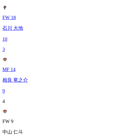
FW 18
石川 大地
10
3
MF 14
相良 竜之介
9
4
FW 9
中山 仁斗