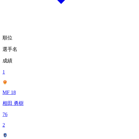
順位
選手名
成績
1
MF 18
相田 勇樹
76
2