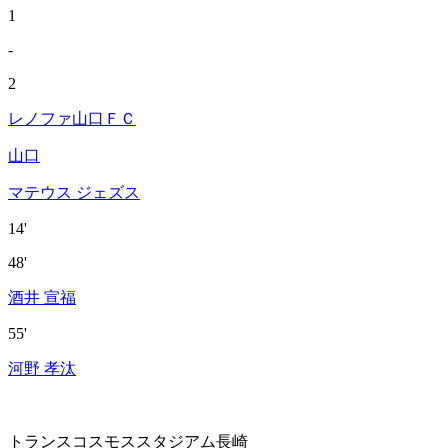
1
-
2
レノファ山口ＦＣ
山口
マテウス ジェズス
14'
48'
酒井 宣福
55'
河野 孝汰
トランスコスモススタジアム長崎