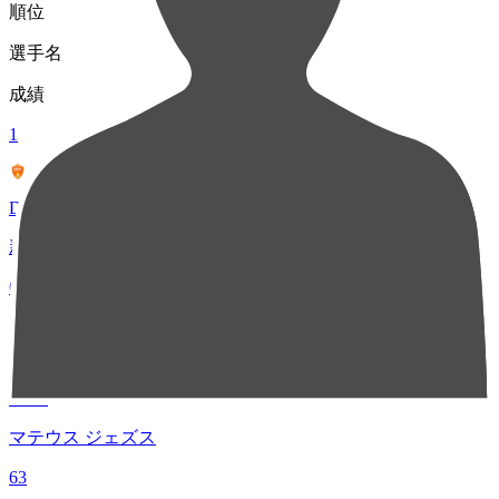
順位
選手名
成績
1
DF 48
新保 海鈴
68
2
MF 6
マテウス ジェズス
63