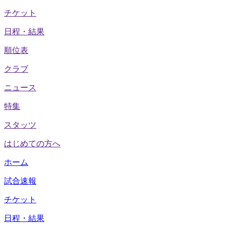
チケット
日程・結果
順位表
クラブ
ニュース
特集
スタッツ
はじめての方へ
ホーム
試合速報
チケット
日程・結果