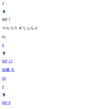
3
MF 7
マルコス ギリェルメ
61
4
MF 13
加藤 大
50
5
MF 8