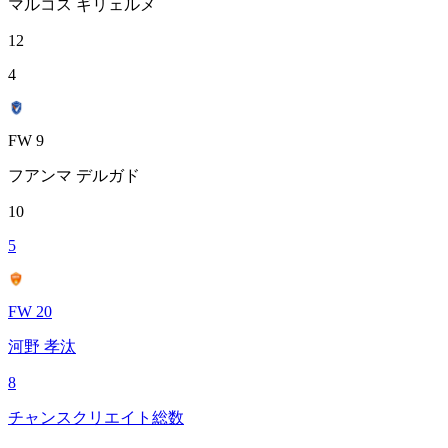
マルコス ギリェルメ
12
4
FW 9
フアンマ デルガド
10
5
FW 20
河野 孝汰
8
チャンスクリエイト総数