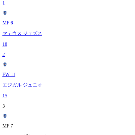
1
MF 6
マテウス ジェズス
18
2
FW 11
エジガル ジュニオ
15
3
MF 7