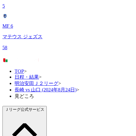
5
MF 6
マテウス ジェズス
58
TOP
>
日程・結果
>
明治安田Ｊ２リーグ
>
長崎 vs 山口 (2024年8月24日)
>
見どころ
Ｊリーグ公式サービス