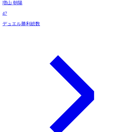
増山 朝陽
47
デュエル勝利総数