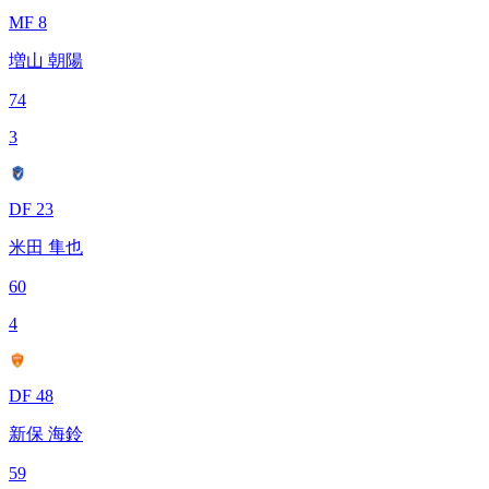
MF 8
増山 朝陽
74
3
DF 23
米田 隼也
60
4
DF 48
新保 海鈴
59