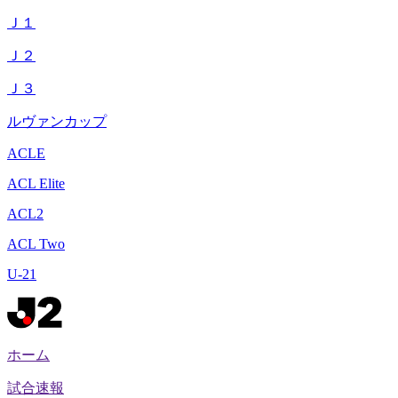
Ｊ１
Ｊ２
Ｊ３
ルヴァンカップ
ACLE
ACL Elite
ACL2
ACL Two
U-21
ホーム
試合速報