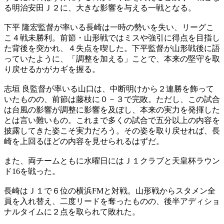
る明治安田Ｊ２に、大きな影響を与える一戦となる。
下平 隆宏監督が率いる長崎は一時の勢いを失い、リーグこ
こ４戦未勝利。前節・山形戦ではミスや強引に得点を目指し
た背後を突かれ、４失点を喫した。下平監督が山形戦後に語
っていたように、「調整を加える」ことで、本来の堅守を取
り戻せるかがカギを握る。
志垣 良監督が率いる山口は、中断明けから２連勝を飾って
いたものの、前節は藤枝に０－３で完敗。ただし、この試合
は台風の影響が調整に影響を及ぼし、本来の実力を発揮した
とは言い難いもの。これまで多くの試合で五分以上の内容を
披露してきた姿こそ実力だろう。その姿を取り戻せれば、長
崎を上回るほどの内容を見せられるはずだ。
また、両チームともに水曜日にはＪ１クラブと天皇杯ラウン
ド16を戦った。
長崎はＪ１で６位の横浜FMと対戦。山形戦からスタメン全
員を入れ替え、二度リードを奪ったものの、後半アディショ
ナルタイムに２点を取られて敗れた。