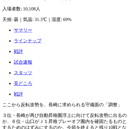
入場者数
:
10,108人
天候
:
曇
｜
気温
:
31.3℃
｜
湿度
:
69%
サマリー
ラインナップ
戦評
試合速報
スタッツ
見どころ
戦評
ここから反転攻勢を。長崎に求められる守備面の「調整」
３位・長崎が再び自動昇格圏浮上に向けて反転攻勢に出るの
か、６位・山口がＪ１昇格プレーオフ圏内を確固たるものと
するためのはずみにするのか。今節を終えると残り10戦とな