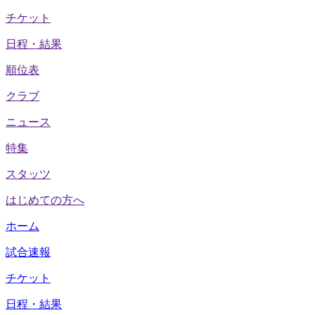
チケット
日程・結果
順位表
クラブ
ニュース
特集
スタッツ
はじめての方へ
ホーム
試合速報
チケット
日程・結果