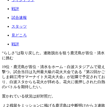
戦評
試合速報
スタッツ
見どころ
戦評
“らしさ”は取り戻した。連敗脱出を狙う鹿児島が首位・清水
に挑む
19位・鹿児島が首位・清水をホーム・白波スタジアムで迎え
撃つ。試合当日は九州最大級の花火大会である『第22回かご
しま錦江湾サマーナイト大花火大会』が近隣で予定されてお
り、白波スタからも花火が拝める。花火に後押しされた白熱
のバトルを期待したい。
置かれている状況は好対照だ。
Ｊ２残留をミッションに掲げる鹿児島は中断明けから３連敗