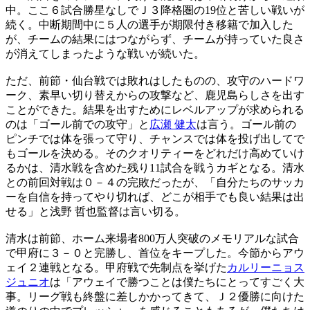
中。ここ６試合勝星なしでＪ３降格圏の19位と苦しい戦いが
続く。中断期間中に５人の選手が期限付き移籍で加入した
が、チームの結果にはつながらず、チームが持っていた良さ
が消えてしまったような戦いが続いた。
ただ、前節・仙台戦では敗れはしたものの、攻守のハードワ
ーク、素早い切り替えからの攻撃など、鹿児島らしさを出す
ことができた。結果を出すためにレベルアップが求められる
のは「ゴール前での攻守」と
広瀬 健太
は言う。ゴール前の
ピンチでは体を張って守り、チャンスでは体を投げ出してで
もゴールを決める。そのクオリティーをどれだけ高めていけ
るかは、清水戦を含めた残り11試合を戦うカギとなる。清水
との前回対戦は０－４の完敗だったが、「自分たちのサッカ
ーを自信を持ってやり切れば、どこが相手でも良い結果は出
せる」と浅野 哲也監督は言い切る。
清水は前節、ホーム来場者800万人突破のメモリアルな試合
で甲府に３－０と完勝し、首位をキープした。今節からアウ
ェイ２連戦となる。甲府戦で先制点を挙げた
カルリーニョス
ジュニオ
は「アウェイで勝つことは僕たちにとってすごく大
事。リーグ戦も終盤に差しかかってきて、Ｊ２優勝に向けた