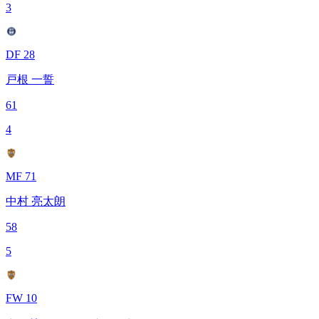
3
DF 28
戸根 一誓
61
4
MF 71
中村 亮太朗
58
5
FW 10