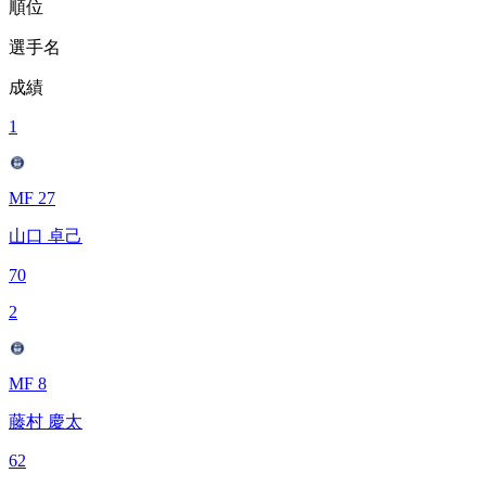
順位
選手名
成績
1
MF 27
山口 卓己
70
2
MF 8
藤村 慶太
62