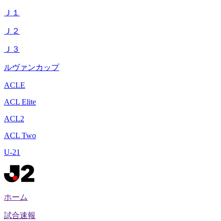
Ｊ１
Ｊ２
Ｊ３
ルヴァンカップ
ACLE
ACL Elite
ACL2
ACL Two
U-21
ホーム
試合速報