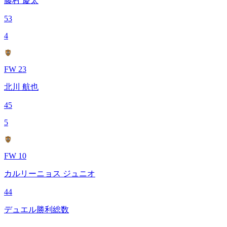
藤村 慶太
53
4
FW 23
北川 航也
45
5
FW 10
カルリーニョス ジュニオ
44
デュエル勝利総数