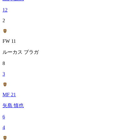
12
2
FW 11
ルーカス ブラガ
8
3
MF 21
矢島 慎也
6
4