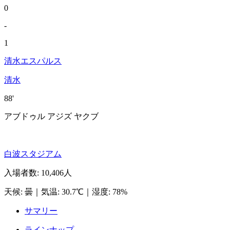
0
-
1
清水エスパルス
清水
88'
アブドゥル アジズ ヤクブ
白波スタジアム
入場者数
:
10,406人
天候
:
曇
｜
気温
:
30.7℃
｜
湿度
:
78%
サマリー
ラインナップ