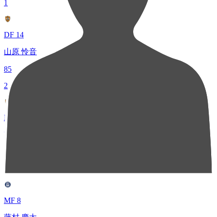
1
DF 14
山原 怜音
85
2
MF 33
乾 貴士
63
3
MF 8