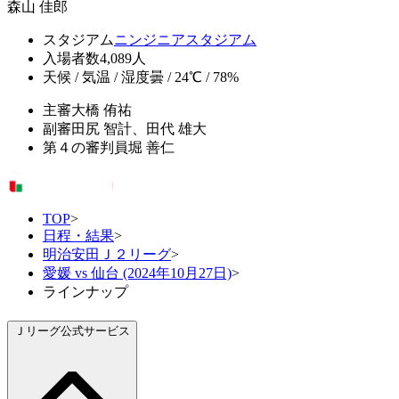
森山 佳郎
スタジアム
ニンジニアスタジアム
入場者数
4,089人
天候 / 気温 / 湿度
曇 / 24℃ / 78%
主審
大橋 侑祐
副審
田尻 智計、田代 雄大
第４の審判員
堀 善仁
TOP
>
日程・結果
>
明治安田Ｊ２リーグ
>
愛媛 vs 仙台 (2024年10月27日)
>
ラインナップ
Ｊリーグ公式サービス