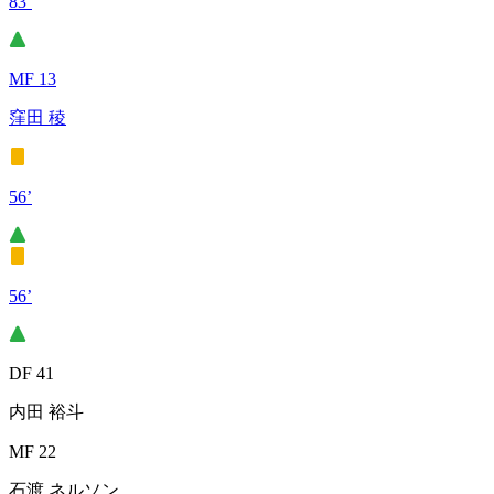
83’
MF 13
窪田 稜
56’
56’
DF 41
内田 裕斗
MF 22
石渡 ネルソン