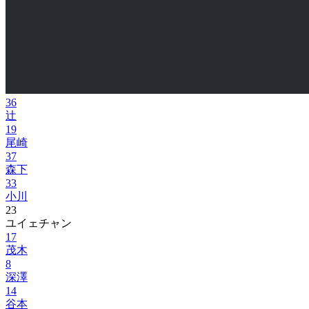
36
辻
19
尾崎
37
森下
33
小川
23
ユイェチャン
17
茂木
8
深澤
14
谷本