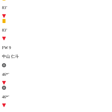
83’
83’
FW 9
中山 仁斗
46*’
46*’