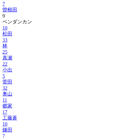
7
曽根田
9
ベンダンカン
10
松田
33
林
25
真瀬
22
小出
5
菅田
32
奥山
11
郷家
17
工藤蒼
10
鎌田
7