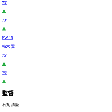
73’
73’
FW 15
梅木 翼
75’
75’
監督
石丸 清隆