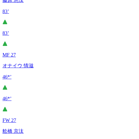
藤原 悠汰
83’
83’
MF 27
オナイウ 情滋
46*’
46*’
FW 27
舩橋 京汰