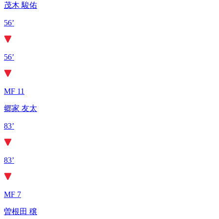
茂木 駿佑
56’
56’
MF 11
郷家 友太
83’
83’
MF 7
曽根田 穣