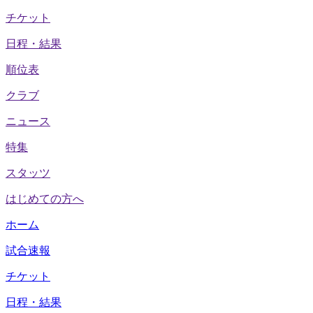
チケット
日程・結果
順位表
クラブ
ニュース
特集
スタッツ
はじめての方へ
ホーム
試合速報
チケット
日程・結果