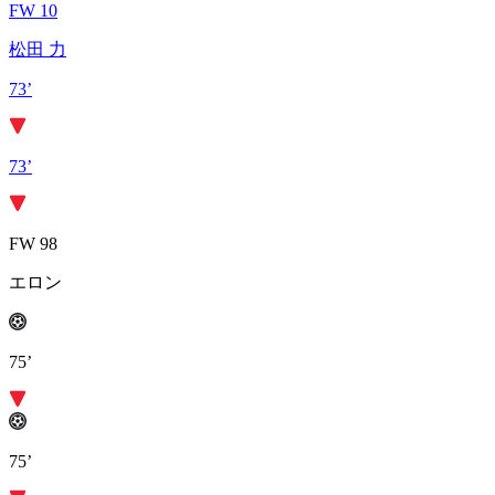
FW 10
松田 力
73’
73’
FW 98
エロン
75’
75’