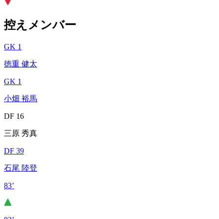
控えメンバー
GK 1
徳重 健太
GK 1
小畑 裕馬
DF 16
三原 秀真
DF 39
石尾 陸登
83’