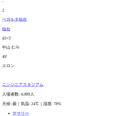
-
2
ベガルタ仙台
仙台
45+5'
中山 仁斗
49'
エロン
ニンジニアスタジアム
入場者数
:
4,089人
天候
:
曇
｜
気温
:
24℃
｜
湿度
:
78%
サマリー