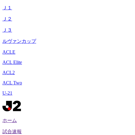
Ｊ１
Ｊ２
Ｊ３
ルヴァンカップ
ACLE
ACL Elite
ACL2
ACL Two
U-21
ホーム
試合速報