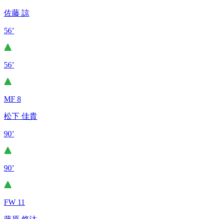
佐藤 諒
56’
56’
MF 8
松下 佳貴
90’
90’
FW 11