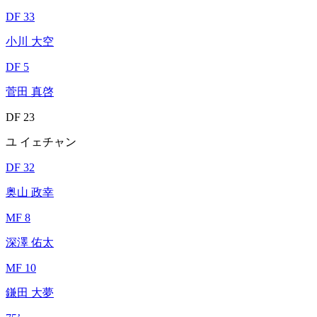
DF 33
小川 大空
DF 5
菅田 真啓
DF 23
ユ イェチャン
DF 32
奥山 政幸
MF 8
深澤 佑太
MF 10
鎌田 大夢