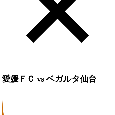
愛媛ＦＣ
vs
ベガルタ仙台