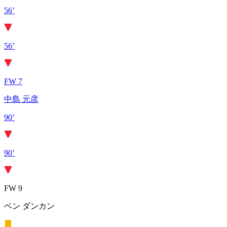
56’
56’
FW 7
中島 元彦
90’
90’
FW 9
ベン ダンカン