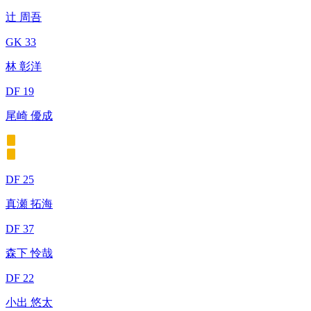
辻 周吾
GK 33
林 彰洋
DF 19
尾崎 優成
DF 25
真瀬 拓海
DF 37
森下 怜哉
DF 22
小出 悠太