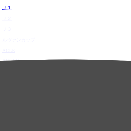
Ｊ１
Ｊ２
Ｊ３
ルヴァンカップ
ACLE
ACL Elite
ACL2
ACL Two
U-21
ホーム
試合速報