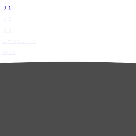
Ｊ１
Ｊ２
Ｊ３
ルヴァンカップ
ACLE
ACL Elite
ACL2
ACL Two
U-21
ホーム
試合速報