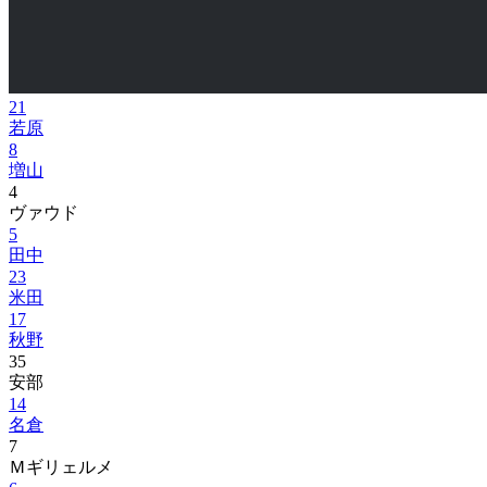
21
若原
8
増山
4
ヴァウド
5
田中
23
米田
17
秋野
35
安部
14
名倉
7
Ｍギリェルメ