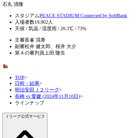
石丸 清隆
スタジアム
PEACE STADIUM Connected by SoftBank
入場者数
19,902人
天候 / 気温 / 湿度
雨 / 20.3℃ / 73%
主審
長峯 滉希
副審
松井 健太郎、桜井 大介
第４の審判員
上田 隆生
TOP
>
日程・結果
>
明治安田Ｊ２リーグ
>
長崎 vs 愛媛 (2024年11月10日)
>
ラインナップ
Ｊリーグ公式サービス