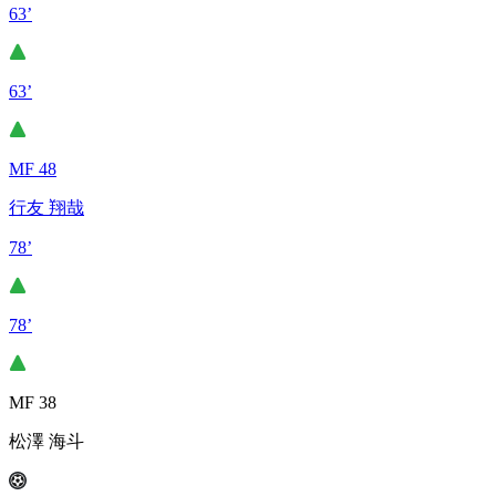
63’
63’
MF 48
行友 翔哉
78’
78’
MF 38
松澤 海斗