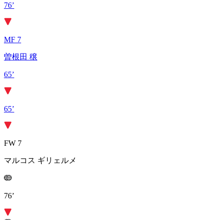
76’
MF 7
曽根田 穣
65’
65’
FW 7
マルコス ギリェルメ
76’