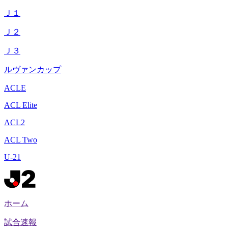
Ｊ１
Ｊ２
Ｊ３
ルヴァンカップ
ACLE
ACL Elite
ACL2
ACL Two
U-21
ホーム
試合速報