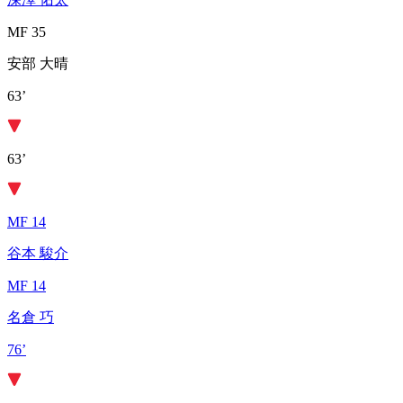
MF 35
安部 大晴
63’
63’
MF 14
谷本 駿介
MF 14
名倉 巧
76’