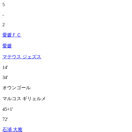
5
-
2
愛媛ＦＣ
愛媛
マテウス ジェズス
14'
34'
オウンゴール
マルコス ギリェルメ
45+1'
72'
石浦 大雅