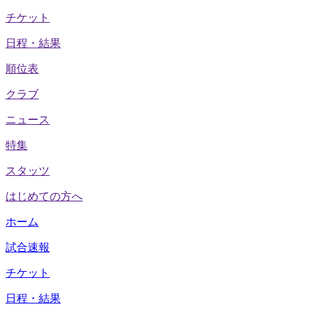
チケット
日程・結果
順位表
クラブ
ニュース
特集
スタッツ
はじめての方へ
ホーム
試合速報
チケット
日程・結果