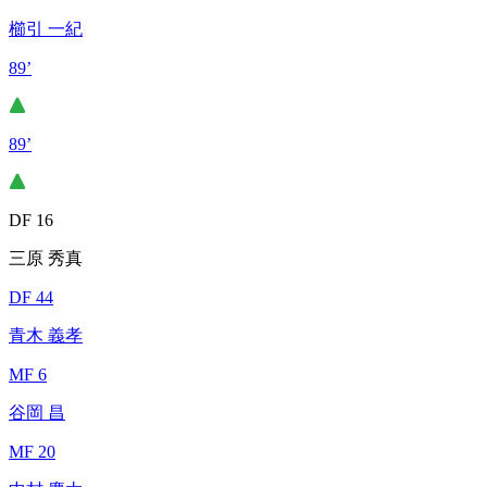
櫛引 一紀
89’
89’
DF 16
三原 秀真
DF 44
青木 義孝
MF 6
谷岡 昌
MF 20