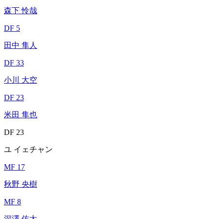
森下 怜哉
DF 5
田中 隼人
DF 33
小川 大空
DF 23
米田 隼也
DF 23
ユ イェチャン
MF 17
秋野 央樹
MF 8
深澤 佑太