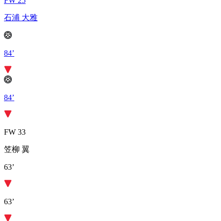
FW 25
石浦 大雅
84’
84’
FW 33
笠柳 翼
63’
63’