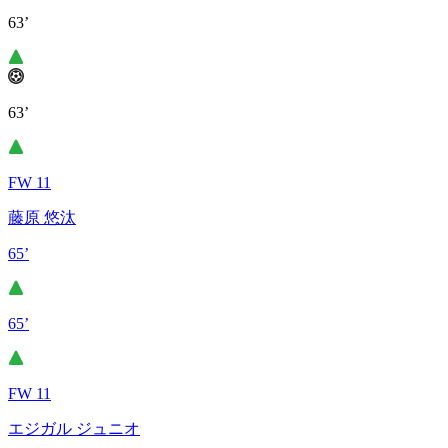
63’
63’
FW 11
藤原 悠汰
65’
65’
FW 11
エジガル ジュニオ