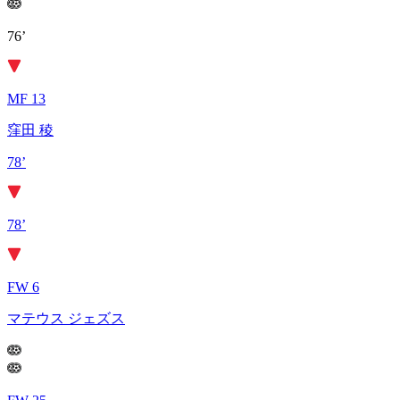
76’
MF 13
窪田 稜
78’
78’
FW 6
マテウス ジェズス