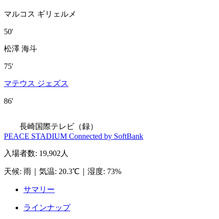
マルコス ギリェルメ
50'
松澤 海斗
75'
マテウス ジェズス
86'
長崎国際テレビ（録）
PEACE STADIUM Connected by SoftBank
入場者数
:
19,902人
天候
:
雨
｜
気温
:
20.3℃
｜
湿度
:
73%
サマリー
ラインナップ