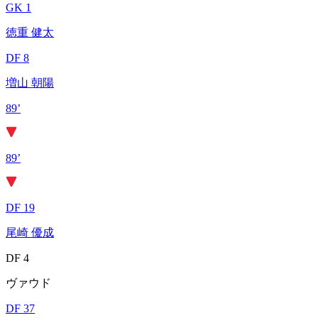
GK 1
徳重 健太
DF 8
増山 朝陽
89’
89’
DF 19
尾崎 優成
DF 4
ヴァウド
DF 37