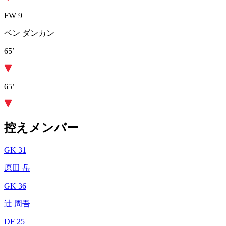
FW 9
ベン ダンカン
65’
65’
控えメンバー
GK 31
原田 岳
GK 36
辻 周吾
DF 25