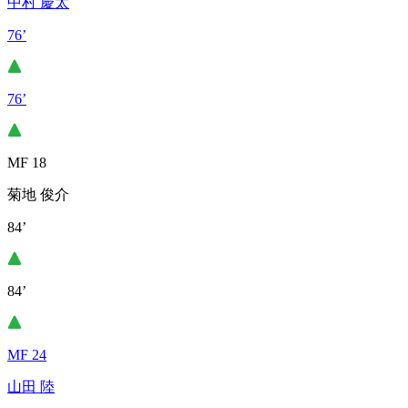
中村 慶太
76’
76’
MF 18
菊地 俊介
84’
84’
MF 24
山田 陸