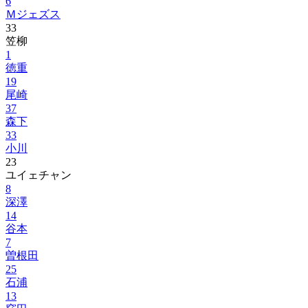
6
Ｍジェズス
33
笠柳
1
徳重
19
尾崎
37
森下
33
小川
23
ユイェチャン
8
深澤
14
谷本
7
曽根田
25
石浦
13