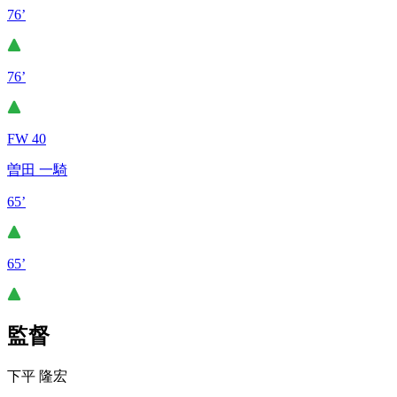
76’
76’
FW 40
曽田 一騎
65’
65’
監督
下平 隆宏