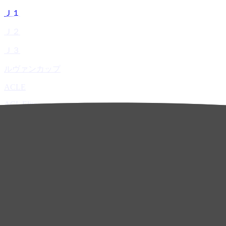
Ｊ１
Ｊ２
Ｊ３
ルヴァンカップ
ACLE
ACL Elite
ACL2
ACL Two
U-21
ホーム
試合速報