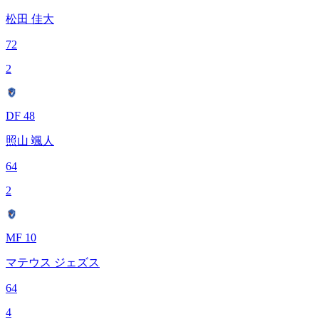
松田 佳大
72
2
DF 48
照山 颯人
64
2
MF 10
マテウス ジェズス
64
4