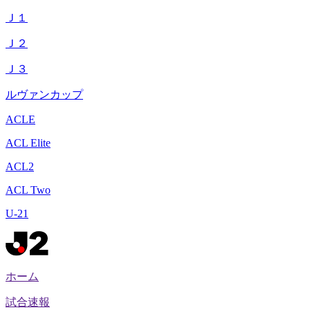
Ｊ１
Ｊ２
Ｊ３
ルヴァンカップ
ACLE
ACL Elite
ACL2
ACL Two
U-21
ホーム
試合速報