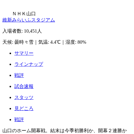
ＮＨＫ山口
維新みらいふスタジアム
入場者数
:
10,451人
天候
:
曇時々雪
｜
気温
:
4.4℃
｜
湿度
:
80%
サマリー
ラインナップ
戦評
試合速報
スタッツ
見どころ
戦評
山口のホーム開幕戦。結末は今季初勝利か、開幕２連勝か