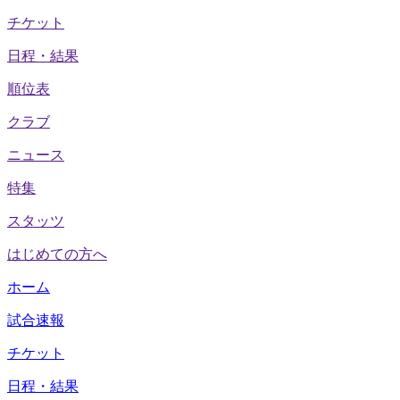
チケット
日程・結果
順位表
クラブ
ニュース
特集
スタッツ
はじめての方へ
ホーム
試合速報
チケット
日程・結果