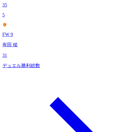
35
5
FW 9
有田 稜
31
デュエル勝利総数