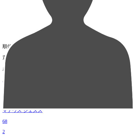
順位
選手名
成績
1
MF 10
マテウス ジェズス
68
2