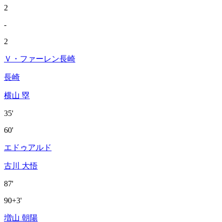
2
-
2
Ｖ・ファーレン長崎
長崎
横山 塁
35'
60'
エドゥアルド
古川 大悟
87'
90+3'
増山 朝陽