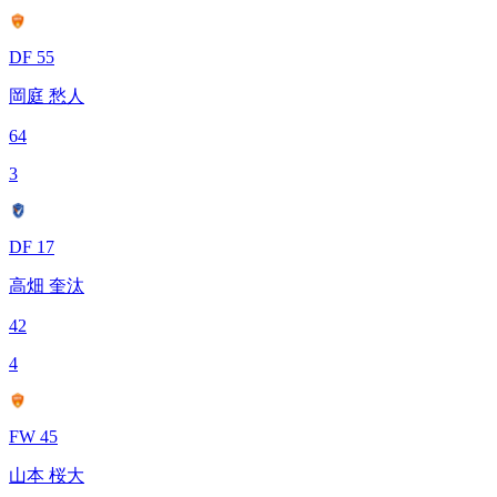
DF 55
岡庭 愁人
64
3
DF 17
高畑 奎汰
42
4
FW 45
山本 桜大