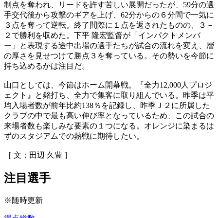
制点を奪われ、リードを許す苦しい展開だったが、59分の選
手交代後から攻撃のギアを上げ、62分からの６分間で一気に
３点を奪って逆転。終了間際に１点を返されたものの、３－
２で勝利を収めた。下平 隆宏監督が「インパクトメンバ
ー」と表現する途中出場の選手たちが試合の流れを変え、層
の厚さを見せつけて勝点３を奪っている。その勢いを今節に
持ち込めるかは注目だ。
山口としては、今節はホーム開幕戦。『全力12,000人プロジ
ェクト』と銘打ち、全力で集客に取り組んでいる。昨季は平
均入場者数が前年比約138％を記録し、昨季Ｊ２に所属した
クラブの中で最も高い伸び率となっているため、この試合の
来場者数も楽しみな要素の１つになる。オレンジに染まるは
ずのスタジアムでの熱戦に期待したい。
［ 文：田辺 久豊 ］
注目選手
※随時更新