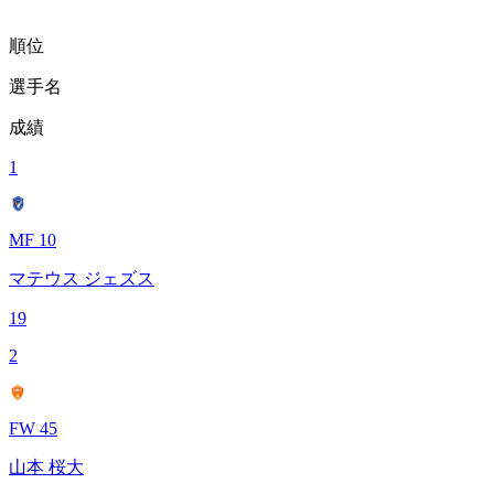
順位
選手名
成績
1
MF 10
マテウス ジェズス
19
2
FW 45
山本 桜大