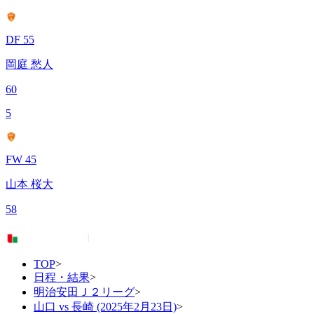
DF 55
岡庭 愁人
60
5
FW 45
山本 桜大
58
TOP
>
日程・結果
>
明治安田Ｊ２リーグ
>
山口 vs 長崎 (2025年2月23日)
>