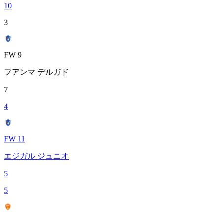
10
3
FW 9
フアンマ デルガド
7
4
FW 11
エジガル ジュニオ
5
5