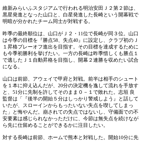
維新みらいふスタジアムで行われる明治安田Ｊ２第２節は、
黒星発進となった山口と、白星発進した長崎という開幕戦で
明暗が分かれたチーム同士が対戦する。
昨季の最終順位は、山口がＪ２・11位で長崎が同３位。山口
は今季の目標を『勝点58、失点40』に設定し、クラブ初のＪ
１昇格プレーオフ進出を目指す。その目標を達成するために
も今季初勝利を挙げたい。一方の長崎は昨季惜しくも勝点１
で逃したＪ１自動昇格を目指し、開幕２連勝を収めたい試合
になる。
山口は前節、アウェイで甲府と対戦。前半は相手のシュート
を１本に抑え込んだが、20分の決定機を逸して流れを手放す
と、51分に先制を許してそのまま０－１で敗れた。志垣 良
監督は「『後半の開始５分はしっかり警戒しよう』と話して
いたが、スローインからもったいない失点を喫してしまっ
た」と悔やんだ。崩されての失点ではないし、守備面での不
安要素は感じられなかっただけに、今節は無失点を続けなが
ら先に仕留めることができるかに注目したい。
対する長崎は前節、ホームで熊本と対戦した。開始10分に先