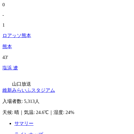
0
-
1
ロアッソ熊本
熊本
43'
塩浜 遼
山口放送
維新みらいふスタジアム
入場者数
:
5,313人
天候
:
晴
｜
気温
:
24.6℃
｜
湿度
:
24%
サマリー