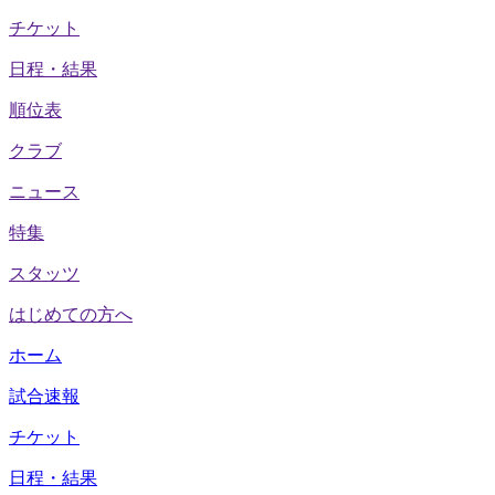
チケット
日程・結果
順位表
クラブ
ニュース
特集
スタッツ
はじめての方へ
ホーム
試合速報
チケット
日程・結果