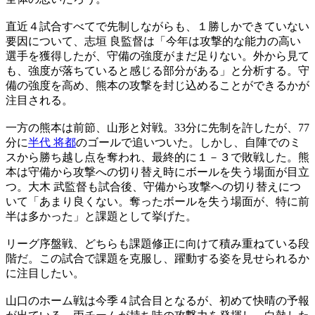
直近４試合すべてで先制しながらも、１勝しかできていない
要因について、志垣 良監督は「今年は攻撃的な能力の高い
選手を獲得したが、守備の強度がまだ足りない。外から見て
も、強度が落ちていると感じる部分がある」と分析する。守
備の強度を高め、熊本の攻撃を封じ込めることができるかが
注目される。
一方の熊本は前節、山形と対戦。33分に先制を許したが、77
分に
半代 将都
のゴールで追いついた。しかし、自陣でのミ
スから勝ち越し点を奪われ、最終的に１－３で敗戦した。熊
本は守備から攻撃への切り替え時にボールを失う場面が目立
つ。大木 武監督も試合後、守備から攻撃への切り替えにつ
いて「あまり良くない。奪ったボールを失う場面が、特に前
半は多かった」と課題として挙げた。
リーグ序盤戦、どちらも課題修正に向けて積み重ねている段
階だ。この試合で課題を克服し、躍動する姿を見せられるか
に注目したい。
山口のホーム戦は今季４試合目となるが、初めて快晴の予報