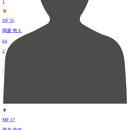
1
DF 55
岡庭 愁人
64
2
MF 8
上村 周平
43
3
MF 17
藤井 皓也