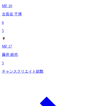
MF 10
古長谷 千博
6
5
MF 17
藤井 皓也
5
チャンスクリエイト総数