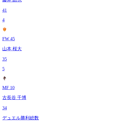
41
4
FW 45
山本 桜大
35
5
MF 10
古長谷 千博
34
デュエル勝利総数