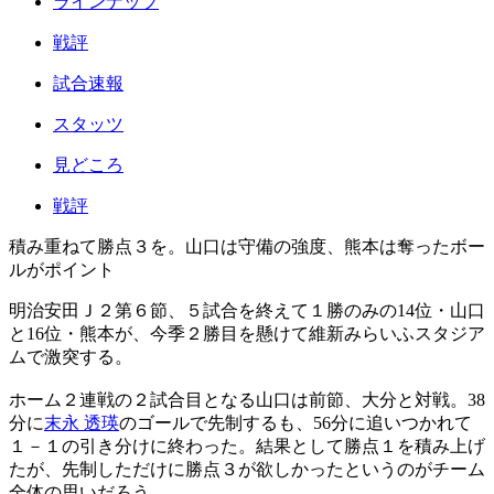
ラインナップ
戦評
試合速報
スタッツ
見どころ
戦評
積み重ねて勝点３を。山口は守備の強度、熊本は奪ったボー
ルがポイント
明治安田Ｊ２第６節、５試合を終えて１勝のみの14位・山口
と16位・熊本が、今季２勝目を懸けて維新みらいふスタジア
ムで激突する。
ホーム２連戦の２試合目となる山口は前節、大分と対戦。38
分に
末永 透瑛
のゴールで先制するも、56分に追いつかれて
１－１の引き分けに終わった。結果として勝点１を積み上げ
たが、先制しただけに勝点３が欲しかったというのがチーム
全体の思いだろう。