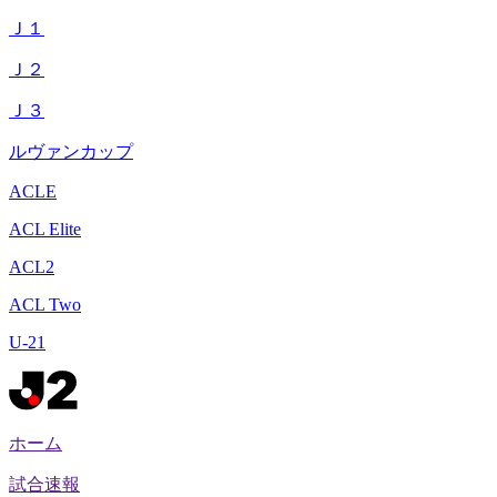
Ｊ１
Ｊ２
Ｊ３
ルヴァンカップ
ACLE
ACL Elite
ACL2
ACL Two
U-21
ホーム
試合速報