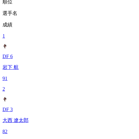
順位
選手名
成績
1
DF 6
岩下 航
91
2
DF 3
大西 遼太郎
82