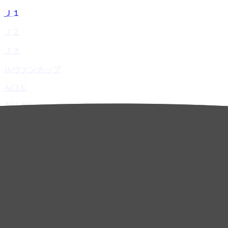
Ｊ１
Ｊ２
Ｊ３
ルヴァンカップ
ACLE
ACL Elite
ACL2
ACL Two
U-21
ホーム
試合速報