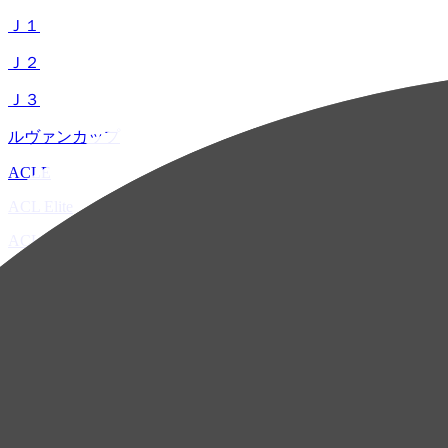
Ｊ１
Ｊ２
Ｊ３
ルヴァンカップ
ACLE
ACL Elite
ACL2
ACL Two
U-21
ホーム
試合速報