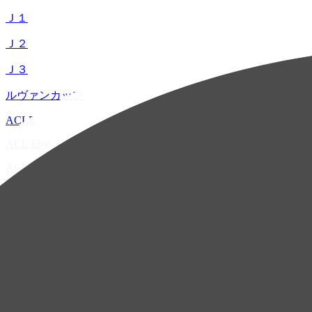
Ｊ１
Ｊ２
Ｊ３
ルヴァンカップ
ACLE
ACL Elite
ACL2
ACL Two
U-21
ホーム
試合速報