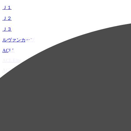
Ｊ１
Ｊ２
Ｊ３
ルヴァンカップ
ACLE
ACL Elite
ACL2
ACL Two
U-21
ホーム
試合速報