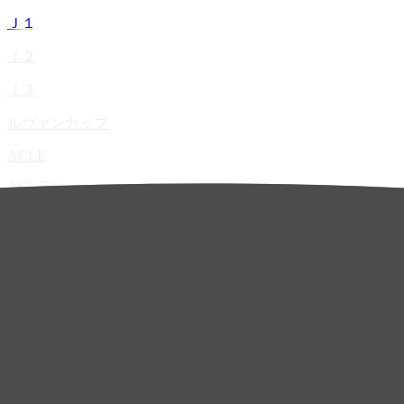
Ｊ１
Ｊ２
Ｊ３
ルヴァンカップ
ACLE
ACL Elite
ACL2
ACL Two
U-21
ホーム
試合速報