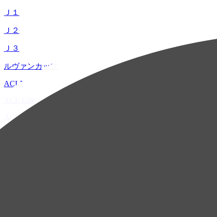
Ｊ１
Ｊ２
Ｊ３
ルヴァンカップ
ACLE
ACL Elite
ACL2
ACL Two
U-21
ホーム
試合速報