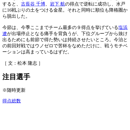
すると、
古長谷 千博
、
岩下 航
の得点で逆転に成功し、水戸
に16戦ぶりの土をつける金星。それと同時に順位も降格圏か
ら脱出した。
今節は、今季ここまでチーム最多の９得点を挙げている
塩浜
遼
が出場停止となる痛手を背負うが、下位グループから抜け
出るためにも前節で得た勢いは持続させたいところ。今治と
の前回対戦ではウノゼロで苦杯をなめただけに、戦うモチベ
ーションは高まっているはずだ。
［ 文：松本 隆志 ］
注目選手
※随時更新
得点総数