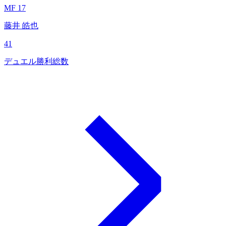
MF 17
藤井 皓也
41
デュエル勝利総数