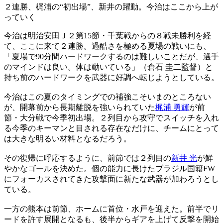
２連勝、梶浦の“初出場”、新井の躍動。今治はここから上が
っていく
今治は明治安田Ｊ２第15節・千葉戦からの８戦未勝利を経
て、ここに来て２連勝。過酷さを極める夏場の戦いにも、
「夏場で90分間ハードワークするのは難しいことだが、選手
のマインドは良い。体は動いている」（倉石 圭二監督）と
持ち前のハードワークを武器に好調へ転じようとしている。
今治はこの夏のタイミングでの補強こそいまのところない
が、開幕前から長期離脱を強いられていた
梶浦 勇輝
が前
節・大分戦で今季初出場。２列目から攻守でスイッチを入れ
る今季のキーマンと目される存在なだけに、チームにとって
は大きな明るい材料となるだろう。
その復帰に呼応するように、前節では２列目の
新井 光
が鮮
やかなゴールを決めた。個の能力に長けたブラジル国籍FW
にフォーカスされてきた攻撃面に新たな武器が加わろうとし
ている。
一方の熊本は前節、ホームに首位・水戸を迎えた。前半でリ
ードを許す展開となるも、後半からギアを上げて反撃を開始