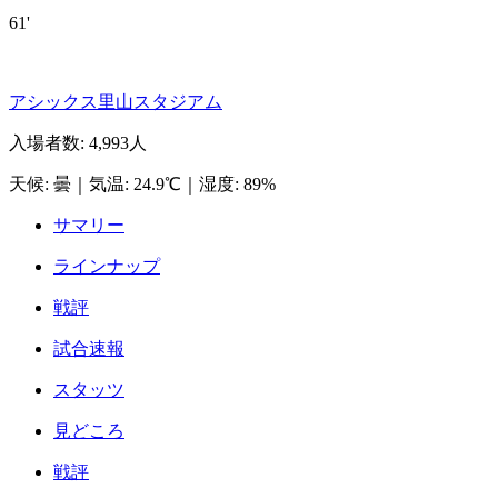
61'
アシックス里山スタジアム
入場者数
:
4,993人
天候
:
曇
｜
気温
:
24.9℃
｜
湿度
:
89%
サマリー
ラインナップ
戦評
試合速報
スタッツ
見どころ
戦評