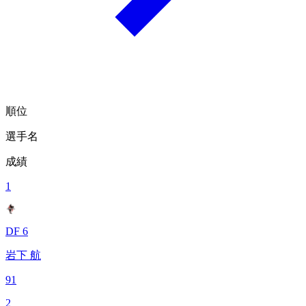
順位
選手名
成績
1
DF 6
岩下 航
91
2