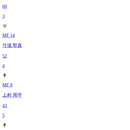
60
3
MF 14
弓場 堅真
52
4
MF 8
上村 周平
43
5