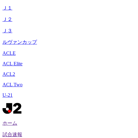
Ｊ１
Ｊ２
Ｊ３
ルヴァンカップ
ACLE
ACL Elite
ACL2
ACL Two
U-21
ホーム
試合速報