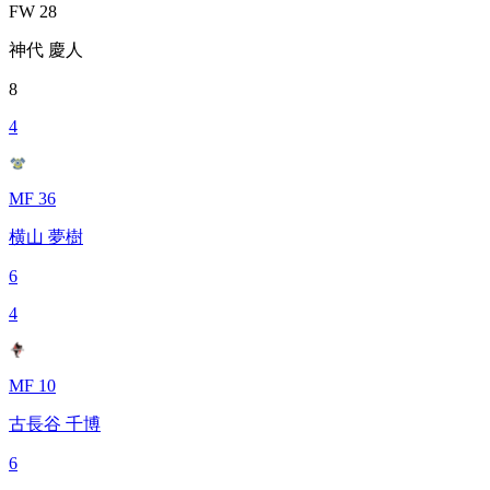
FW 28
神代 慶人
8
4
MF 36
横山 夢樹
6
4
MF 10
古長谷 千博
6