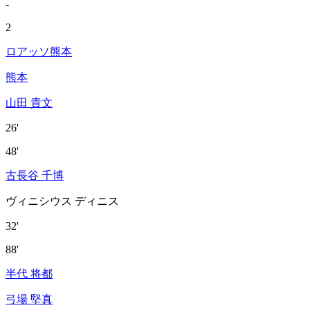
-
2
ロアッソ熊本
熊本
山田 貴文
26'
48'
古長谷 千博
ヴィニシウス ディニス
32'
88'
半代 将都
弓場 堅真