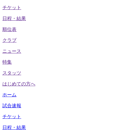
チケット
日程・結果
順位表
クラブ
ニュース
特集
スタッツ
はじめての方へ
ホーム
試合速報
チケット
日程・結果