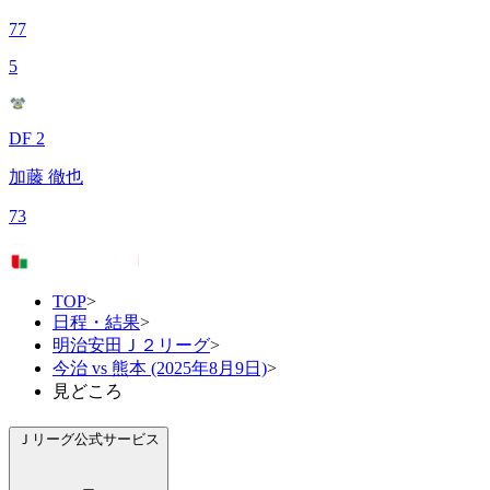
77
5
DF 2
加藤 徹也
73
TOP
>
日程・結果
>
明治安田Ｊ２リーグ
>
今治 vs 熊本 (2025年8月9日)
>
見どころ
Ｊリーグ公式サービス