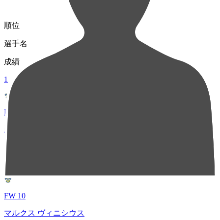
順位
選手名
成績
1
MF 18
新井 光
63
2
FW 10
マルクス ヴィニシウス