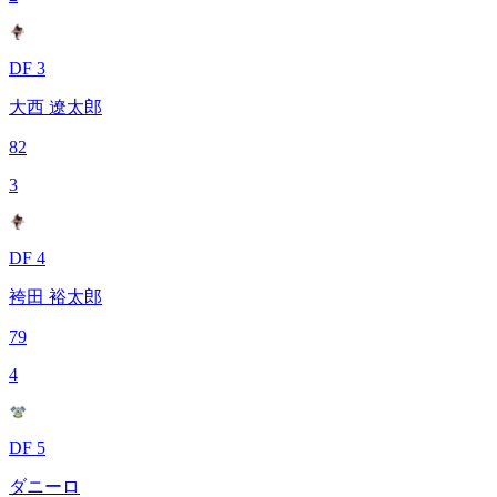
DF 3
大西 遼太郎
82
3
DF 4
袴田 裕太郎
79
4
DF 5
ダニーロ