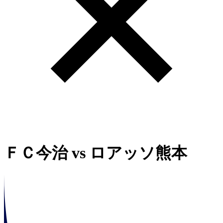
ＦＣ今治
vs
ロアッソ熊本