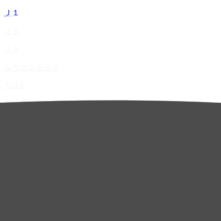
Ｊ１
Ｊ２
Ｊ３
ルヴァンカップ
ACLE
ACL Elite
ACL2
ACL Two
U-21
ホーム
試合速報