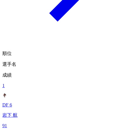
順位
選手名
成績
1
DF 6
岩下 航
91