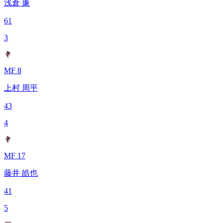
浅倉 廉
61
3
MF 8
上村 周平
43
4
MF 17
藤井 皓也
41
5