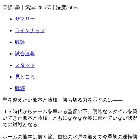
天候
:
曇
｜
気温
:
28.5℃
｜
湿度
:
66%
サマリー
ラインナップ
戦評
試合速報
スタッツ
見どころ
戦評
壁を越えたい熊本と藤枝。勝ち切る力を示すのは――
Ｊ３時代からチームを率いる監督の下、明確なスタイルを築
いてきた熊本と藤枝。ともになかなか波に乗れていない状況
での対戦となる。
ホームの熊本は前々節、首位の水戸を迎えて今季初の逆転勝