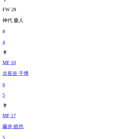
FW 28
神代 慶人
8
4
MF 10
古長谷 千博
6
5
MF 17
藤井 皓也
5