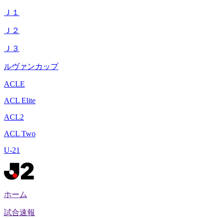
Ｊ１
Ｊ２
Ｊ３
ルヴァンカップ
ACLE
ACL Elite
ACL2
ACL Two
U-21
ホーム
試合速報