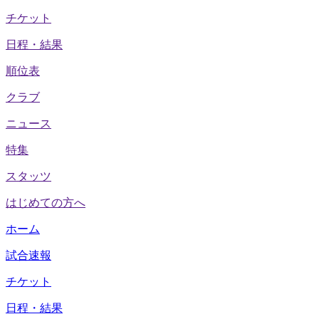
チケット
日程・結果
順位表
クラブ
ニュース
特集
スタッツ
はじめての方へ
ホーム
試合速報
チケット
日程・結果