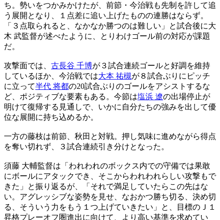
ち。勢いをつかみかけたが、前節・今治戦も先制を許して追
う展開となり、１点差に追い上げたものの連勝はならず。
「３点取られると、なかなか勝つのは難しい」と試合後に大
木 武監督が述べたように、とりわけゴール前の対応が課題
だ。
攻撃面では、
古長谷 千博
が３試合連続ゴールと好調を維持
しているほか、今治戦では
大本 祐槻
が８試合ぶりにピッチ
に立って
半代 将都
の20試合ぶりのゴールをアシストするな
ど、ポジティブな要素もある。今節は
塩浜 遼
の出場停止が
明けて復帰する見通しで、いかに自分たちの強みを出して優
位な展開に持ち込めるか。
一方の藤枝は前節、秋田と対戦。押し気味に進めながら得点
を奪い切れず、３試合連続引き分けとなった。
須藤 大輔監督は「われわれのボックス内での守備では果敢
にボールにアタックでき、そこからわれわれらしい攻撃もで
きた」と振り返るが、「それで満足していたらこの先はな
い。アグレッシブな姿勢を見せ、なおかつ勝ち切る、決め切
る、そういう力をもう１つ上げていきたい」と、目標のＪ１
昇格プレーオフ圏進出に向けて、より高い基準を求めてい