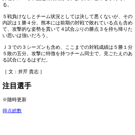
る。
５戦負けなしとチーム状況としては決して悪くないが、その
内訳は１勝４分。熊本には前期の対戦で敗れている点も含め
て、攻撃的な姿勢を貫いて４試合ぶりの勝点３を持ち帰りた
い思いは強いだろう。
Ｊ３での３シーズンも含め、ここまでの対戦成績は５勝１分
５敗の五分。攻撃に特徴を持つチーム同士で、見ごたえのあ
る試合になるはずだ。
［ 文：井芹 貴志 ］
注目選手
※随時更新
得点総数