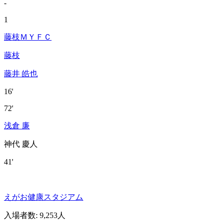
-
1
藤枝ＭＹＦＣ
藤枝
藤井 皓也
16'
72'
浅倉 廉
神代 慶人
41'
えがお健康スタジアム
入場者数
:
9,253人