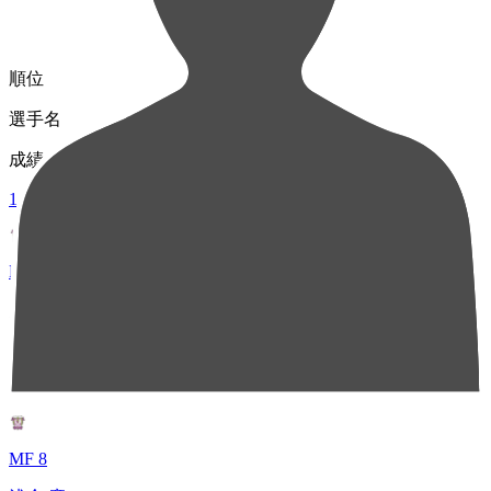
順位
選手名
成績
1
MF 19
シマブク カズヨシ
66
2
MF 8