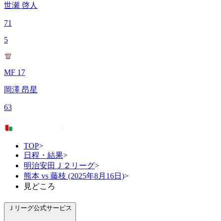
世瀬 啓人
71
5
MF 17
岡澤 昂星
63
TOP
>
日程・結果
>
明治安田Ｊ２リーグ
>
熊本 vs 藤枝 (2025年8月16日)
>
見どころ
Ｊリーグ公式サービス