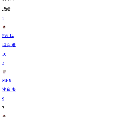
成績
1
FW 14
塩浜 遼
10
2
MF 8
浅倉 廉
9
3