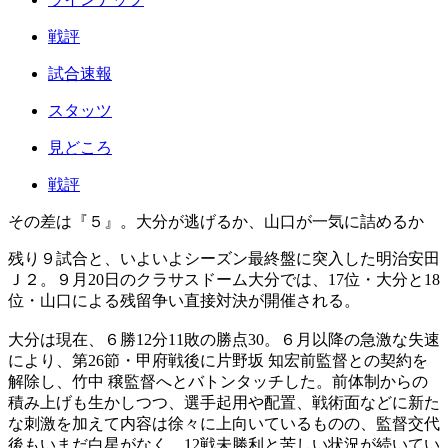
戦評
試合速報
スタッツ
見どころ
戦評
その差は『５』。大分が逃げるか、山口が一気に詰めるか
残り９試合と、いよいよシーズン最終盤に突入した明治安田
Ｊ２。９月20日のクラサスドーム大分では、17位・大分と18
位・山口による残留争い直接対決が開催される。
大分は現在、６勝12分11敗の勝点30。６月以降の急激な失速
により、第26節・甲府戦後に片野坂 知宏前監督との契約を
解除し、竹中 穣監督へとバトンタッチした。前体制からの
積み上げも生かしつつ、選手起用や配置、戦術面などに新た
な刺激を加えて内容は徐々に上向いているものの、監督交代
後もいまだ白星がなく、12戦未勝利と苦しい状況が続いてい