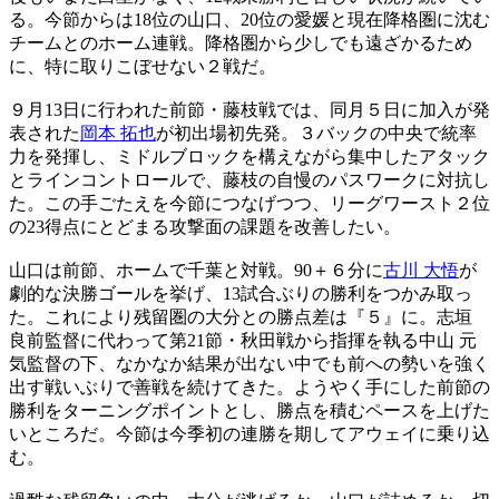
る。今節からは18位の山口、20位の愛媛と現在降格圏に沈む
チームとのホーム連戦。降格圏から少しでも遠ざかるため
に、特に取りこぼせない２戦だ。
９月13日に行われた前節・藤枝戦では、同月５日に加入が発
表された
岡本 拓也
が初出場初先発。３バックの中央で統率
力を発揮し、ミドルブロックを構えながら集中したアタック
とラインコントロールで、藤枝の自慢のパスワークに対抗し
た。この手ごたえを今節につなげつつ、リーグワースト２位
の23得点にとどまる攻撃面の課題を改善したい。
山口は前節、ホームで千葉と対戦。90＋６分に
古川 大悟
が
劇的な決勝ゴールを挙げ、13試合ぶりの勝利をつかみ取っ
た。これにより残留圏の大分との勝点差は『５』に。志垣
良前監督に代わって第21節・秋田戦から指揮を執る中山 元
気監督の下、なかなか結果が出ない中でも前への勢いを強く
出す戦いぶりで善戦を続けてきた。ようやく手にした前節の
勝利をターニングポイントとし、勝点を積むペースを上げた
いところだ。今節は今季初の連勝を期してアウェイに乗り込
む。