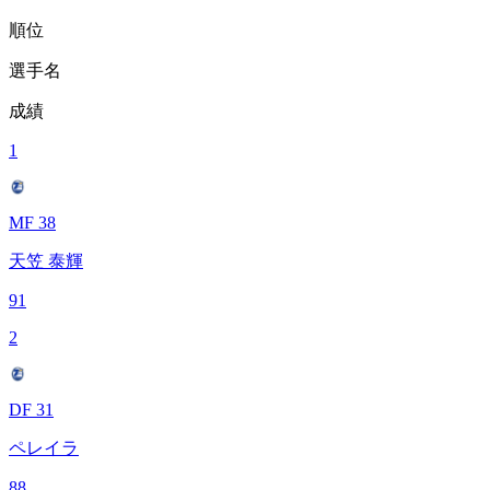
順位
選手名
成績
1
MF 38
天笠 泰輝
91
2
DF 31
ペレイラ
88