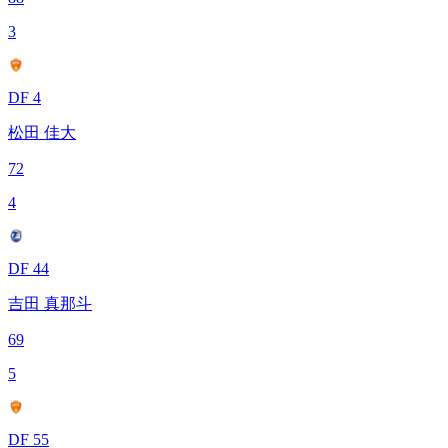
3
DF 4
松田 佳大
72
4
DF 44
吉田 真那斗
69
5
DF 55