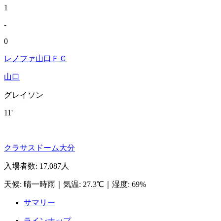
1
-
0
レノファ山口ＦＣ
山口
グレイソン
11'
クラサスドーム大分
入場者数
:
17,087人
天候
:
晴一時雨
｜
気温
:
27.3℃
｜
湿度
:
69%
サマリー
ラインナップ