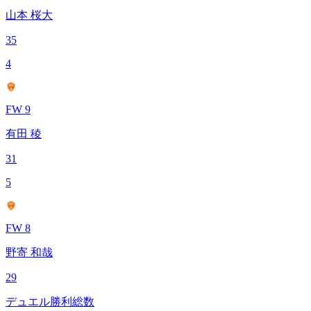
山本 桜大
35
4
FW 9
有田 稜
31
5
FW 8
野寄 和哉
29
デュエル勝利総数