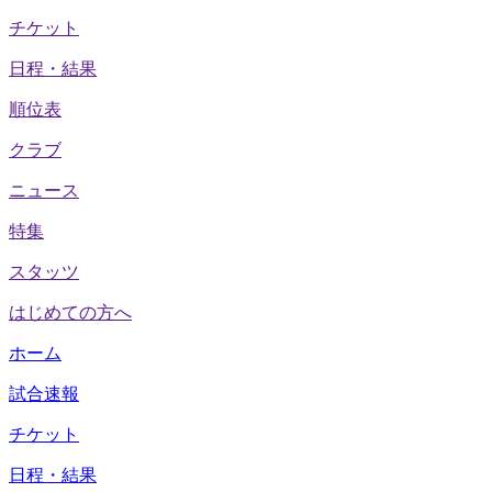
チケット
日程・結果
順位表
クラブ
ニュース
特集
スタッツ
はじめての方へ
ホーム
試合速報
チケット
日程・結果