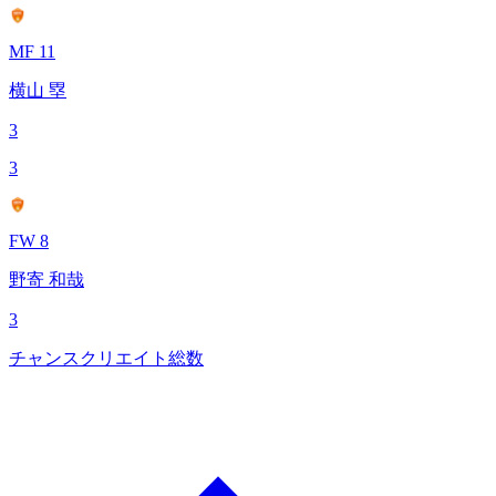
MF 11
横山 塁
3
3
FW 8
野寄 和哉
3
チャンスクリエイト総数