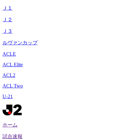
Ｊ１
Ｊ２
Ｊ３
ルヴァンカップ
ACLE
ACL Elite
ACL2
ACL Two
U-21
ホーム
試合速報