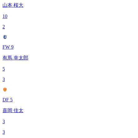
山本 桜大
10
2
FW 9
有馬 幸太郎
5
3
DF 5
喜岡 佳太
3
3