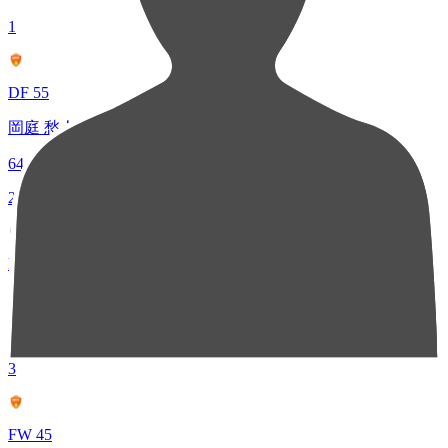
1
DF 55
岡庭 愁人
64
2
FW 29
宇津元 伸弥
37
3
FW 45