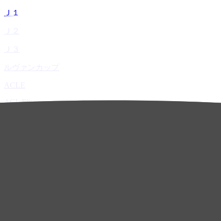
Ｊ１
Ｊ２
Ｊ３
ルヴァンカップ
ACLE
ACL Elite
ACL2
ACL Two
U-21
ホーム
試合速報